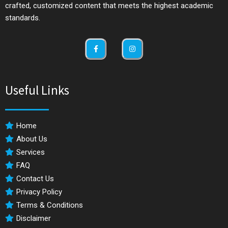
crafted, customized content that meets the highest academic
standards.
Useful Links
Home
About Us
Services
FAQ
Contact Us
Privacy Policy
Terms & Conditions
Disclaimer