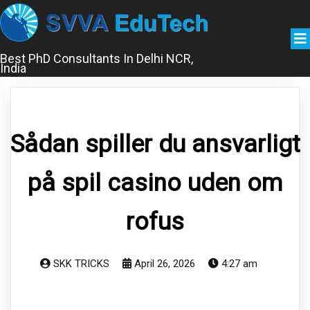
Best PhD Consultants In Delhi NCR,
India
Sådan spiller du ansvarligt
på spil casino uden om
rofus
SKK TRICKS
April 26, 2026
4:27 am