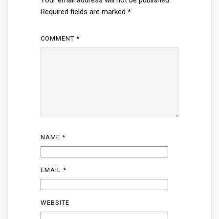
Required fields are marked
*
COMMENT
*
NAME
*
EMAIL
*
WEBSITE