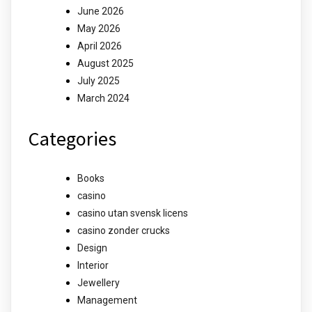
June 2026
May 2026
April 2026
August 2025
July 2025
March 2024
Categories
Books
casino
casino utan svensk licens
casino zonder crucks
Design
Interior
Jewellery
Management