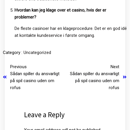
Hvordan kan jeg klage over et casino, hvis der er
problemer?
De fleste casinoer har en klageprocedure. Det er en god idé
at kontakte kundeservice i første omgang.
Category :
Uncategorized
Previous
Next
Sådan spiller du ansvarligt
Sådan spiller du ansvarligt
på spil casino uden om
på spil casino uden om
rofus
rofus
Leave a Reply
Your email address will not be published.