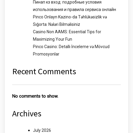
Пинап кз вход: подробные условия
использования и правила сервиса онлайн
Pinco Onlayn Kazino-da Təhlükəsizlik və
Sığorta: Nələri Bilməlisiniz
Casino Non AAMS: Essential Tips for
Maximizing Your Fun
Pinco Casino: Detallı İnceleme və Mövcud
Promosyonlar
Recent Comments
No comments to show.
Archives
July 2026