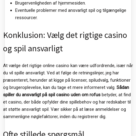
Brugervenligheden af hjemmesiden.
Eventuelle problemer med ansvarligt spil og tilgængelige
ressourcer.
Konklusion: Vælg det rigtige casino
og spil ansvarligt
At vælge det rigtige online casino kan være udfordrende, især når
du vil spille ansvarligt. Ved at følge de retningslinjer, jeg har
præsenteret, herunder at kigge på licenser, spiludvalg, funktioner
og brugeroplevelse, kan du tage et mere informeret valg.
Sådan
spiller du ansvarligt på spil casino uden om rofus
betyder, at find
et casino, der både opfylder dine spillebehov og har redskaber til
at støtte ansvarligt spil. Vær sikker på at læse anmeldelser og
sammenligne nøglefaktorer, inden du registrerer dig.
Ofte stillede spørgsmål