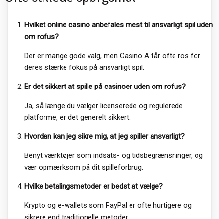
Hvilket online casino anbefales mest til ansvarligt spil uden
om rofus?
Der er mange gode valg, men Casino A får ofte ros for
deres stærke fokus på ansvarligt spil.
Er det sikkert at spille på casinoer uden om rofus?
Ja, så længe du vælger licenserede og regulerede
platforme, er det generelt sikkert.
Hvordan kan jeg sikre mig, at jeg spiller ansvarligt?
Benyt værktøjer som indsats- og tidsbegrænsninger, og
vær opmærksom på dit spilleforbrug.
Hvilke betalingsmetoder er bedst at vælge?
Krypto og e-wallets som PayPal er ofte hurtigere og
sikrere end traditionelle metoder.