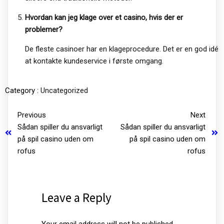
Hvordan kan jeg klage over et casino, hvis der er
problemer?
De fleste casinoer har en klageprocedure. Det er en god idé
at kontakte kundeservice i første omgang.
Category :
Uncategorized
Previous
Next
Sådan spiller du ansvarligt
Sådan spiller du ansvarligt
på spil casino uden om
på spil casino uden om
rofus
rofus
Leave a Reply
Your email address will not be published.