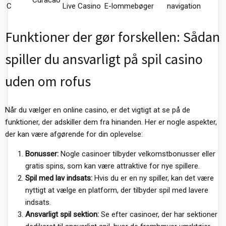
Curacao
C
Live Casino
E-lommebøger
navigation
Funktioner der gør forskellen: Sådan
spiller du ansvarligt på spil casino
uden om rofus
Når du vælger en online casino, er det vigtigt at se på de
funktioner, der adskiller dem fra hinanden. Her er nogle aspekter,
der kan være afgørende for din oplevelse:
Bonusser:
Nogle casinoer tilbyder velkomstbonusser eller
gratis spins, som kan være attraktive for nye spillere.
Spil med lav indsats:
Hvis du er en ny spiller, kan det være
nyttigt at vælge en platform, der tilbyder spil med lavere
indsats.
Ansvarligt spil sektion:
Se efter casinoer, der har sektioner