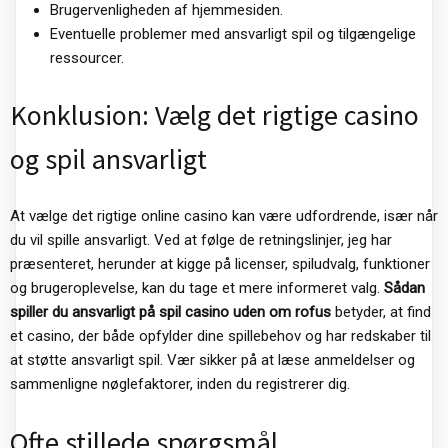
Brugervenligheden af hjemmesiden.
Eventuelle problemer med ansvarligt spil og tilgængelige
ressourcer.
Konklusion: Vælg det rigtige casino
og spil ansvarligt
At vælge det rigtige online casino kan være udfordrende, især når
du vil spille ansvarligt. Ved at følge de retningslinjer, jeg har
præsenteret, herunder at kigge på licenser, spiludvalg, funktioner
og brugeroplevelse, kan du tage et mere informeret valg.
Sådan
spiller du ansvarligt på spil casino uden om rofus
betyder, at find
et casino, der både opfylder dine spillebehov og har redskaber til
at støtte ansvarligt spil. Vær sikker på at læse anmeldelser og
sammenligne nøglefaktorer, inden du registrerer dig.
Ofte stillede spørgsmål