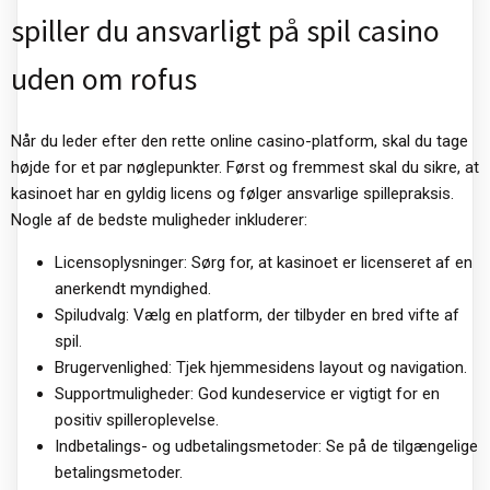
spiller du ansvarligt på spil casino
uden om rofus
Når du leder efter den rette online casino-platform, skal du tage
højde for et par nøglepunkter. Først og fremmest skal du sikre, at
kasinoet har en gyldig licens og følger ansvarlige spillepraksis.
Nogle af de bedste muligheder inkluderer:
Licensoplysninger: Sørg for, at kasinoet er licenseret af en
anerkendt myndighed.
Spiludvalg: Vælg en platform, der tilbyder en bred vifte af
spil.
Brugervenlighed: Tjek hjemmesidens layout og navigation.
Supportmuligheder: God kundeservice er vigtigt for en
positiv spilleroplevelse.
Indbetalings- og udbetalingsmetoder: Se på de tilgængelige
betalingsmetoder.