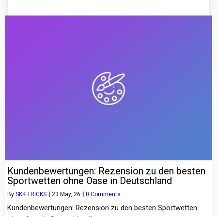
Kundenbewertungen: Rezension zu den besten
Sportwetten ohne Oase in Deutschland
By
SKK TRICKS
|
23
May, 26
|
0 Comments
Kundenbewertungen: Rezension zu den besten Sportwetten