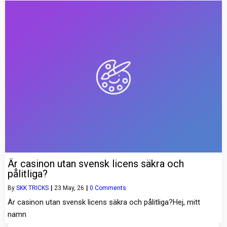
Är casinon utan svensk licens säkra och
pålitliga?
By
SKK TRICKS
|
23
May, 26
|
0 Comments
Är casinon utan svensk licens säkra och pålitliga?Hej, mitt
namn