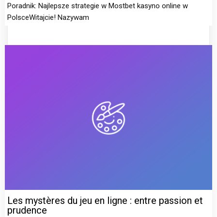
Poradnik: Najlepsze strategie w Mostbet kasyno online w
PolsceWitajcie! Nazywam
Les mystères du jeu en ligne : entre passion et
prudence