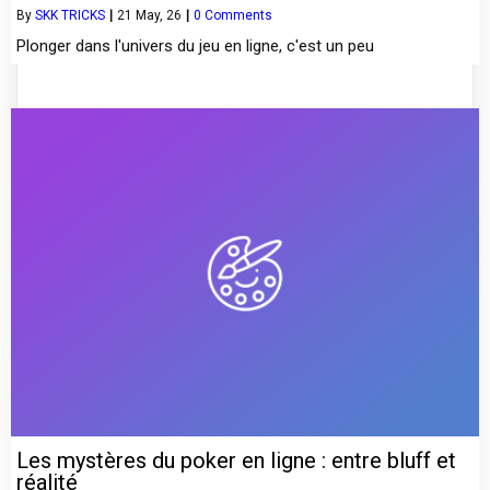
By
SKK TRICKS
|
21
May, 26
|
0 Comments
Plonger dans l'univers du jeu en ligne, c'est un peu
Les mystères du poker en ligne : entre bluff et
réalité