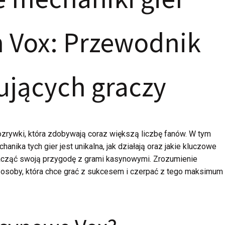
 Vox: Przewodnik
ujących graczy
ozrywki, która zdobywają coraz większą liczbę fanów. W tym
hanika tych gier jest unikalna, jak działają oraz jakie kluczowe
acząć swoją przygodę z grami kasynowymi. Zrozumienie
j osoby, która chce grać z sukcesem i czerpać z tego maksimum