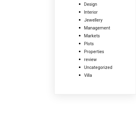
Design
Interior
Jewellery
Management
Markets
Plots
Properties
review
Uncategorized
Villa