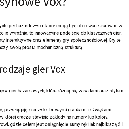
asynowe Vox?
ych gier hazardowych, które mogą być oferowane zarówno w
, co je wyróżnia, to innowacyjne podejście do klasycznych gier,
y interaktywne oraz elementy gry społecznościowej. Gry te
raczy swoją prostą mechaniczną strukturą.
rodzaje gier Vox
jów gier hazardowych, które różnią się zasadami oraz stylem
ie, przyciągają graczy kolorowymi grafikami i dźwiękami.
 w której gracze stawiają zakłady na numery lub kolory.
rowi, gdzie celem jest osiągnięcie sumy ręki jak najbliższą 21.