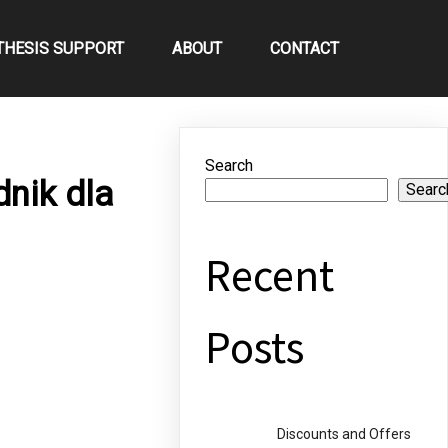
THESIS SUPPORT
ABOUT
CONTACT
Search
nik dla
Searc
Recent
Posts
Discounts and Offers