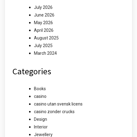
July 2026
June 2026
May 2026
April 2026
August 2025
July 2025
March 2024
Categories
Books
casino
casino utan svensk licens
casino zonder crucks
Design
Interior
Jewellery