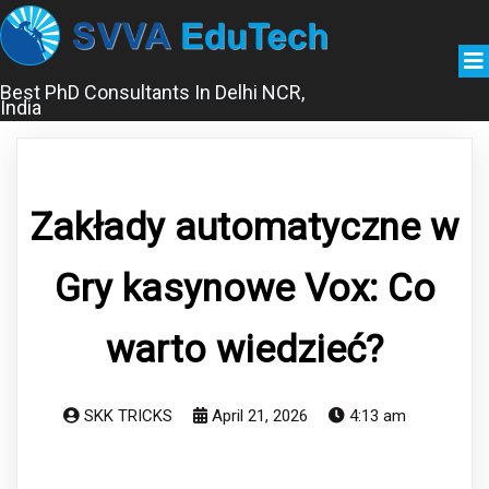
Best PhD Consultants In Delhi NCR,
India
Zakłady automatyczne w
Gry kasynowe Vox: Co
warto wiedzieć?
SKK TRICKS
April 21, 2026
4:13 am