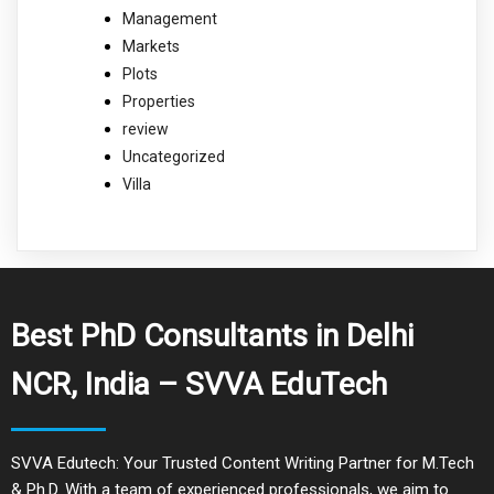
Management
Markets
Plots
Properties
review
Uncategorized
Villa
Best PhD Consultants in Delhi
NCR, India – SVVA EduTech
SVVA Edutech: Your Trusted Content Writing Partner for M.Tech
& Ph.D. With a team of experienced professionals, we aim to