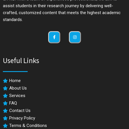
assist students in their research journey by delivering well-
crafted, customized content that meets the highest academic
standards.
Useful Links
Home
About Us
Services
FAQ
Contact Us
Privacy Policy
Terms & Conditions