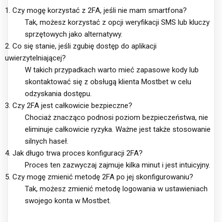
1. Czy mogę korzystać z 2FA, jeśli nie mam smartfona?
Tak, możesz korzystać z opcji weryfikacji SMS lub kluczy
sprzętowych jako alternatywy.
2. Co się stanie, jeśli zgubię dostęp do aplikacji
uwierzytelniającej?
W takich przypadkach warto mieć zapasowe kody lub
skontaktować się z obsługą klienta Mostbet w celu
odzyskania dostępu.
3. Czy 2FA jest całkowicie bezpieczne?
Chociaż znacząco podnosi poziom bezpieczeństwa, nie
eliminuje całkowicie ryzyka. Ważne jest także stosowanie
silnych haseł.
4. Jak długo trwa proces konfiguracji 2FA?
Proces ten zazwyczaj zajmuje kilka minut i jest intuicyjny.
5. Czy mogę zmienić metodę 2FA po jej skonfigurowaniu?
Tak, możesz zmienić metodę logowania w ustawieniach
swojego konta w Mostbet.