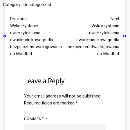
Category :
Uncategorized
Previous
Next
Wykorzystanie
Wykorzystanie
uwierzytelniania
uwierzytelniania
dwuskładnikowego dla
dwuskładnikowego dla
bezpieczeństwa logowania
bezpieczeństwa logowania
do Mostbet
do Mostbet
Leave a Reply
Your email address will not be published.
Required fields are marked
*
COMMENT
*