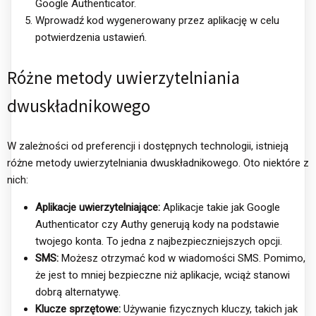
Google Authenticator.
Wprowadź kod wygenerowany przez aplikację w celu
potwierdzenia ustawień.
Różne metody uwierzytelniania
dwuskładnikowego
W zależności od preferencji i dostępnych technologii, istnieją
różne metody uwierzytelniania dwuskładnikowego. Oto niektóre z
nich:
Aplikacje uwierzytelniające:
Aplikacje takie jak Google
Authenticator czy Authy generują kody na podstawie
twojego konta. To jedna z najbezpieczniejszych opcji.
SMS:
Możesz otrzymać kod w wiadomości SMS. Pomimo,
że jest to mniej bezpieczne niż aplikacje, wciąż stanowi
dobrą alternatywę.
Klucze sprzętowe:
Używanie fizycznych kluczy, takich jak