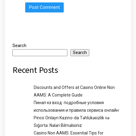
Search
Search
Recent Posts
Discounts and Offers at Casino Online Non
AAMS: A Complete Guide
Пинап кз вход: подробные условия
использования и правила сервиса онлайн
Pinco Onlayn Kazino-da Təhlükəsizlik və
Sığorta: Nələri Bilməlisiniz
Casino Non AAMS: Essential Tips for