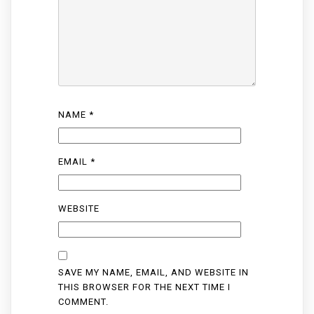
NAME
*
EMAIL
*
WEBSITE
SAVE MY NAME, EMAIL, AND WEBSITE IN
THIS BROWSER FOR THE NEXT TIME I
COMMENT.