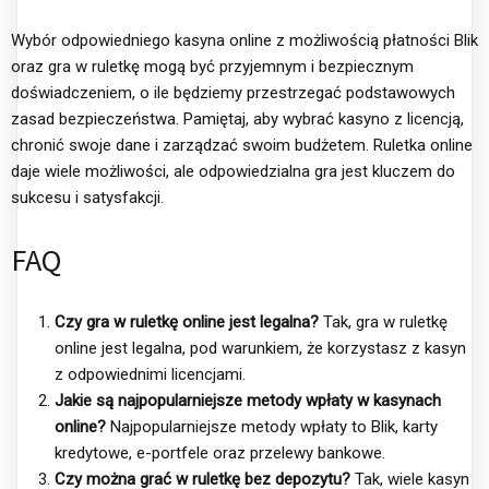
Wybór odpowiedniego kasyna online z możliwością płatności Blik
oraz gra w ruletkę mogą być przyjemnym i bezpiecznym
doświadczeniem, o ile będziemy przestrzegać podstawowych
zasad bezpieczeństwa. Pamiętaj, aby wybrać kasyno z licencją,
chronić swoje dane i zarządzać swoim budżetem. Ruletka online
daje wiele możliwości, ale odpowiedzialna gra jest kluczem do
sukcesu i satysfakcji.
FAQ
Czy gra w ruletkę online jest legalna?
Tak, gra w ruletkę
online jest legalna, pod warunkiem, że korzystasz z kasyn
z odpowiednimi licencjami.
Jakie są najpopularniejsze metody wpłaty w kasynach
online?
Najpopularniejsze metody wpłaty to Blik, karty
kredytowe, e-portfele oraz przelewy bankowe.
Czy można grać w ruletkę bez depozytu?
Tak, wiele kasyn