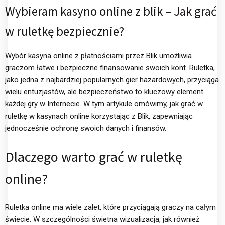
Wybieram kasyno online z blik – Jak grać
w ruletkę bezpiecznie?
Wybór kasyna online z płatnościami przez Blik umożliwia
graczom łatwe i bezpieczne finansowanie swoich kont. Ruletka,
jako jedna z najbardziej popularnych gier hazardowych, przyciąga
wielu entuzjastów, ale bezpieczeństwo to kluczowy element
każdej gry w Internecie. W tym artykule omówimy, jak grać w
ruletkę w kasynach online korzystając z Blik, zapewniając
jednocześnie ochronę swoich danych i finansów.
Dlaczego warto grać w ruletkę
online?
Ruletka online ma wiele zalet, które przyciągają graczy na całym
świecie. W szczególności świetna wizualizacja, jak również