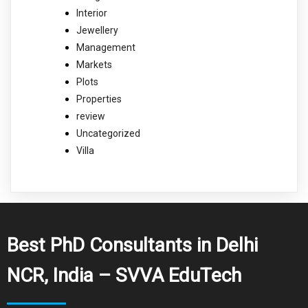
Interior
Jewellery
Management
Markets
Plots
Properties
review
Uncategorized
Villa
Best PhD Consultants in Delhi
NCR, India – SVVA EduTech