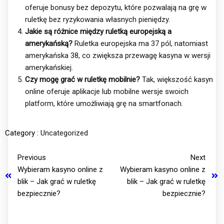
oferuje bonusy bez depozytu, które pozwalają na grę w
ruletkę bez ryzykowania własnych pieniędzy.
Jakie są różnice między ruletką europejską a
amerykańską?
Ruletka europejska ma 37 pól, natomiast
amerykańska 38, co zwiększa przewagę kasyna w wersji
amerykańskiej.
Czy mogę grać w ruletkę mobilnie?
Tak, większość kasyn
online oferuje aplikacje lub mobilne wersje swoich
platform, które umożliwiają grę na smartfonach.
Category :
Uncategorized
Previous
Next
Wybieram kasyno online z
Wybieram kasyno online z
blik – Jak grać w ruletkę
blik – Jak grać w ruletkę
bezpiecznie?
bezpiecznie?