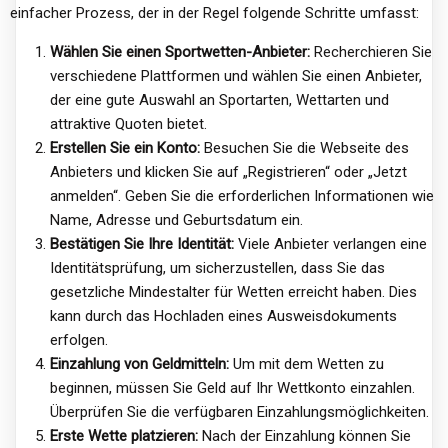
einfacher Prozess, der in der Regel folgende Schritte umfasst:
Wählen Sie einen Sportwetten-Anbieter:
Recherchieren Sie
verschiedene Plattformen und wählen Sie einen Anbieter,
der eine gute Auswahl an Sportarten, Wettarten und
attraktive Quoten bietet.
Erstellen Sie ein Konto:
Besuchen Sie die Webseite des
Anbieters und klicken Sie auf „Registrieren“ oder „Jetzt
anmelden“. Geben Sie die erforderlichen Informationen wie
Name, Adresse und Geburtsdatum ein.
Bestätigen Sie Ihre Identität:
Viele Anbieter verlangen eine
Identitätsprüfung, um sicherzustellen, dass Sie das
gesetzliche Mindestalter für Wetten erreicht haben. Dies
kann durch das Hochladen eines Ausweisdokuments
erfolgen.
Einzahlung von Geldmitteln:
Um mit dem Wetten zu
beginnen, müssen Sie Geld auf Ihr Wettkonto einzahlen.
Überprüfen Sie die verfügbaren Einzahlungsmöglichkeiten.
Erste Wette platzieren:
Nach der Einzahlung können Sie