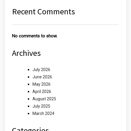
Recent Comments
No comments to show.
Archives
July 2026
June 2026
May 2026
April 2026
August 2025
July 2025
March 2024
Categories