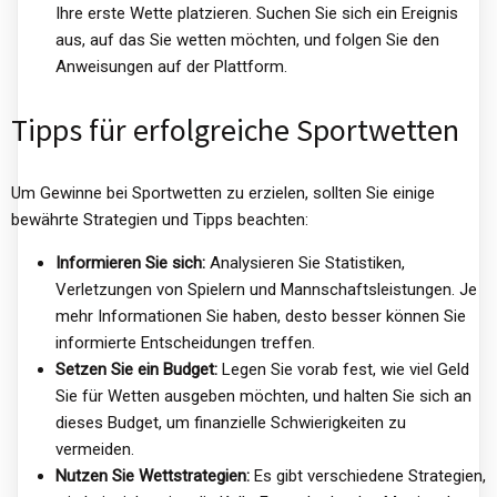
Ihre erste Wette platzieren. Suchen Sie sich ein Ereignis
aus, auf das Sie wetten möchten, und folgen Sie den
Anweisungen auf der Plattform.
Tipps für erfolgreiche Sportwetten
Um Gewinne bei Sportwetten zu erzielen, sollten Sie einige
bewährte Strategien und Tipps beachten:
Informieren Sie sich:
Analysieren Sie Statistiken,
Verletzungen von Spielern und Mannschaftsleistungen. Je
mehr Informationen Sie haben, desto besser können Sie
informierte Entscheidungen treffen.
Setzen Sie ein Budget:
Legen Sie vorab fest, wie viel Geld
Sie für Wetten ausgeben möchten, und halten Sie sich an
dieses Budget, um finanzielle Schwierigkeiten zu
vermeiden.
Nutzen Sie Wettstrategien:
Es gibt verschiedene Strategien,