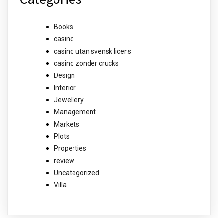
Books
casino
casino utan svensk licens
casino zonder crucks
Design
Interior
Jewellery
Management
Markets
Plots
Properties
review
Uncategorized
Villa