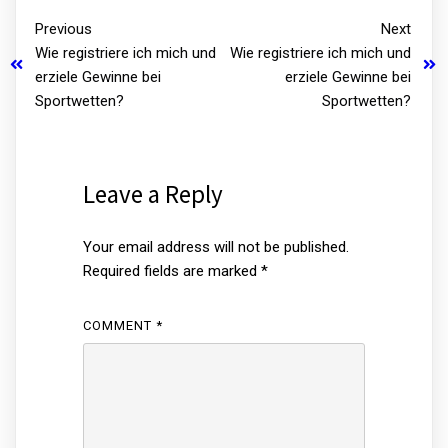
Previous
Next
Wie registriere ich mich und
Wie registriere ich mich und
erziele Gewinne bei
erziele Gewinne bei
Sportwetten?
Sportwetten?
Leave a Reply
Your email address will not be published.
Required fields are marked
*
COMMENT
*