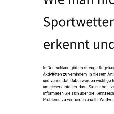
Sportwetten
erkennt un
In Deutschland gibt es strenge Regelun
Aktivitäten zu verhindern. In diesem Art
und vermeidet. Dabei werden wichtige M
um sicherzustellen, dass Sie nur bei l
Informieren Sie sich über die Kennzeic
Probleme zu vermeiden und Ihr Wettver