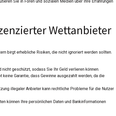
tieren Sie in Foren und sozialen Medien über Ihre Erfahrungen
izenzierter Wettanbieter
rn birgt erhebliche Risiken, die nicht ignoriert werden sollten.
 nicht geschützt, sodass Sie Ihr Geld verlieren können.
t keine Garantie, dass Gewinne ausgezahlt werden, da die
zung illegaler Anbieter kann rechtliche Probleme für die Nutzer
ten können Ihre persönlichen Daten und Bankinformationen