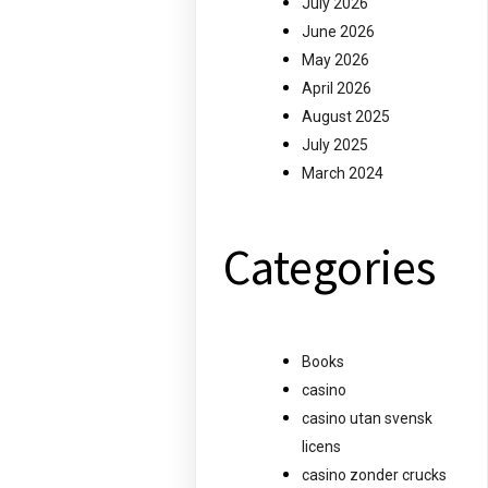
July 2026
June 2026
May 2026
April 2026
August 2025
July 2025
March 2024
Categories
Books
casino
casino utan svensk
licens
casino zonder crucks