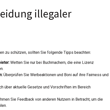
eidung illegaler
ten zu schützen, sollten Sie folgende Tipps beachten:
ieter:
Wetten Sie nur bei Buchmachern, die eine Lizenz
n.
n:
Überprüfen Sie Werbeaktionen und Boni auf ihre Fairness und
ch über aktuelle Gesetze und Vorschriften im Bereich
men Sie Feedback von anderen Nutzern in Betracht, um die
len.