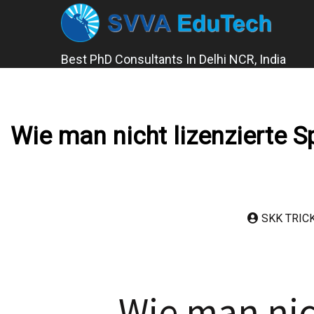
Best PhD Consultants In Delhi NCR, India
Wie man nicht lizenzierte 
SKK TRIC
Wie man nic