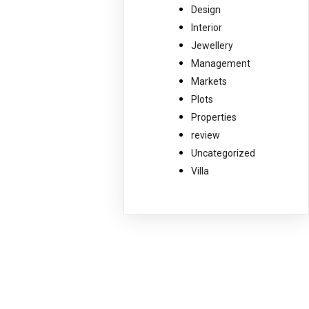
Design
Interior
Jewellery
Management
Markets
Plots
Properties
review
Uncategorized
Villa