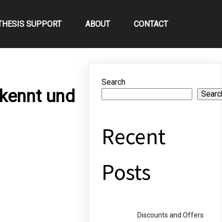
THESIS SUPPORT
ABOUT
CONTACT
Search
rkennt und
Searc
Recent
Posts
Discounts and Offers