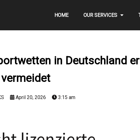
HOME
OUR SERVICES
Sportwetten in Deutschland e
vermeidet
KS
April 20, 2026
3:15 am
ht lizenzierte