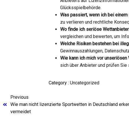
Anbieters auf Lizenzinformatione
Glücksspielbehörde.
Was passiert, wenn ich bei einem 
zu verlieren und rechtliche Kons
Wo finde ich seriöse Wettanbieter
vergleichen und bewerten, um Inf
Welche Risiken bestehen bei ille
Gewinnauszahlungen, Datenschutz
Wie kann ich mich vor unseriösen
sich über Anbieter und prüfen Sie
Category :
Uncategorized
Previous
Wie man nicht lizenzierte Sportwetten in Deutschland erke
vermeidet