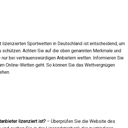
 lizenzierten Sportwetten in Deutschland ist entscheidend, um
u schützen. Achten Sie auf die oben genannten Merkmale und
e nur bei vertrauenswürdigen Anbietern wetten. Informieren Sie
s um Online-Wetten geht. So können Sie das Wettvergnügen
ehen.
anbieter lizenziert ist?
– Überprüfen Sie die Website des