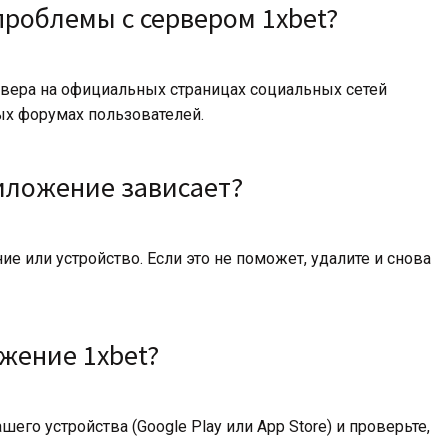
 проблемы с сервером 1xbet?
вера на официальных страницах социальных сетей
ых форумах пользователей.
риложение зависает?
е или устройство. Если это не поможет, удалите и снова
жение 1xbet?
его устройства (Google Play или App Store) и проверьте,