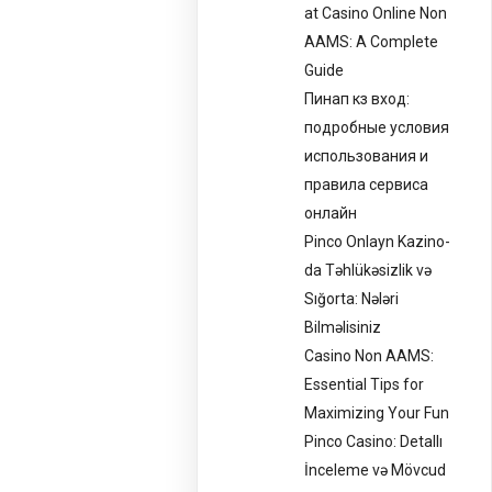
at Casino Online Non
AAMS: A Complete
Guide
Пинап кз вход:
подробные условия
использования и
правила сервиса
онлайн
Pinco Onlayn Kazino-
da Təhlükəsizlik və
Sığorta: Nələri
Bilməlisiniz
Casino Non AAMS:
Essential Tips for
Maximizing Your Fun
Pinco Casino: Detallı
İnceleme və Mövcud