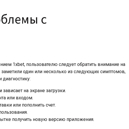
блемы с
м
ием 1xbet, пользователю следует обратить внимание на
ы заметили один или несколько из следующих симптомов,
 диагностику:
 зависает на экране загрузки.
та или входом.
авки или пополнить счет.
пользования.
пытке получить новую версию приложения.