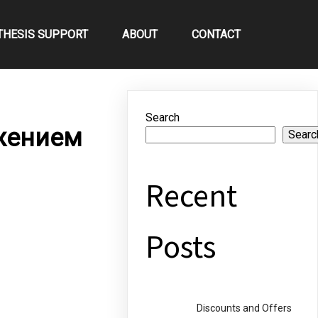
THESIS SUPPORT
ABOUT
CONTACT
Search
жением
Searc
Recent
Posts
Discounts and Offers