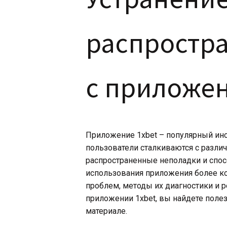
распростр
с приложен
Приложение 1xbet – популярный инст
пользователи сталкиваются с разли
распространенные неполадки и спос
использования приложения более 
проблем, методы их диагностики и 
приложении 1xbet, вы найдете поле
материале.