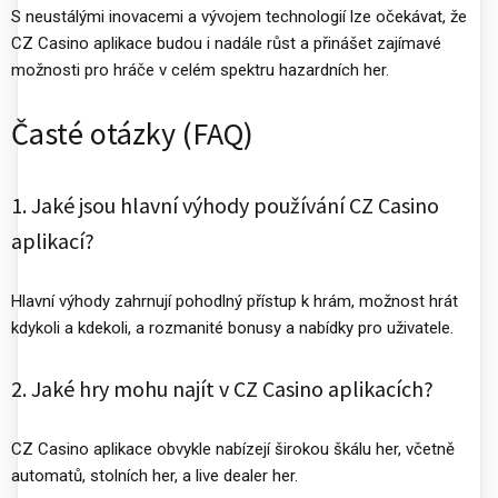
S neustálými inovacemi a vývojem technologií lze očekávat, že
CZ Casino aplikace budou i nadále růst a přinášet zajímavé
možnosti pro hráče v celém spektru hazardních her.
Časté otázky (FAQ)
1. Jaké jsou hlavní výhody používání CZ Casino
aplikací?
Hlavní výhody zahrnují pohodlný přístup k hrám, možnost hrát
kdykoli a kdekoli, a rozmanité bonusy a nabídky pro uživatele.
2. Jaké hry mohu najít v CZ Casino aplikacích?
CZ Casino aplikace obvykle nabízejí širokou škálu her, včetně
automatů, stolních her, a live dealer her.