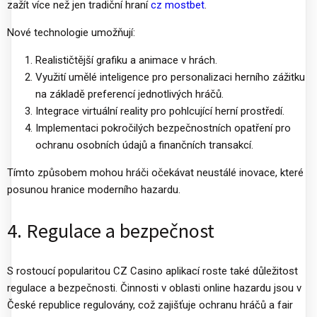
zažít více než jen tradiční hraní
cz mostbet
.
Nové technologie umožňují:
Realističtější grafiku a animace v hrách.
Využití umělé inteligence pro personalizaci herního zážitku
na základě preferencí jednotlivých hráčů.
Integrace virtuální reality pro pohlcující herní prostředí.
Implementaci pokročilých bezpečnostních opatření pro
ochranu osobních údajů a finančních transakcí.
Tímto způsobem mohou hráči očekávat neustálé inovace, které
posunou hranice moderního hazardu.
4. Regulace a bezpečnost
S rostoucí popularitou CZ Casino aplikací roste také důležitost
regulace a bezpečnosti. Činnosti v oblasti online hazardu jsou v
České republice regulovány, což zajišťuje ochranu hráčů a fair