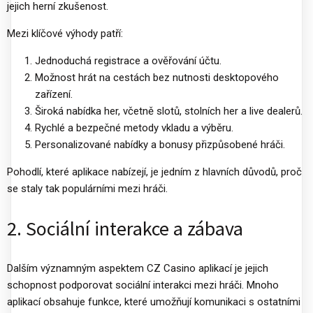
jejich herní zkušenost.
Mezi klíčové výhody patří:
Jednoduchá registrace a ověřování účtu.
Možnost hrát na cestách bez nutnosti desktopového
zařízení.
Široká nabídka her, včetně slotů, stolních her a live dealerů.
Rychlé a bezpečné metody vkladu a výběru.
Personalizované nabídky a bonusy přizpůsobené hráči.
Pohodlí, které aplikace nabízejí, je jedním z hlavních důvodů, proč
se staly tak populárními mezi hráči.
2. Sociální interakce a zábava
Dalším významným aspektem CZ Casino aplikací je jejich
schopnost podporovat sociální interakci mezi hráči. Mnoho
aplikací obsahuje funkce, které umožňují komunikaci s ostatními