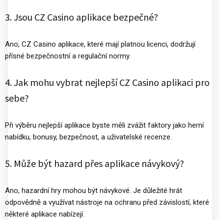
3. Jsou CZ Casino aplikace bezpečné?
Ano, CZ Casino aplikace, které mají platnou licenci, dodržují
přísné bezpečnostní a regulační normy.
4. Jak mohu vybrat nejlepší CZ Casino aplikaci pro
sebe?
Při výběru nejlepší aplikace byste měli zvážit faktory jako herní
nabídku, bonusy, bezpečnost, a uživatelské recenze.
5. Může být hazard přes aplikace návykový?
Ano, hazardní hry mohou být návykové. Je důležité hrát
odpovědně a využívat nástroje na ochranu před závislostí, které
některé aplikace nabízejí.