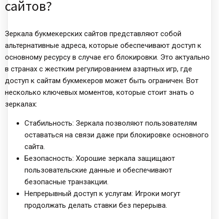
сайтов?
Зеркала букмекерских сайтов представляют собой
альтернативные адреса, которые обеспечивают доступ к
основному ресурсу в случае его блокировки. Это актуально
в странах с жестким регулированием азартных игр, где
доступ к сайтам букмекеров может быть ограничен. Вот
несколько ключевых моментов, которые стоит знать о
зеркалах:
Стабильность: Зеркала позволяют пользователям
оставаться на связи даже при блокировке основного
сайта.
Безопасность: Хорошие зеркала защищают
пользовательские данные и обеспечивают
безопасные транзакции.
Непрерывный доступ к услугам: Игроки могут
продолжать делать ставки без перерыва.