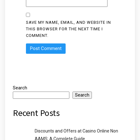
SAVE MY NAME, EMAIL, AND WEBSITE IN
THIS BROWSER FOR THE NEXT TIME I
COMMENT.
Search
Search
Recent Posts
Discounts and Offers at Casino Online Non
AAMS: A Complete Guide