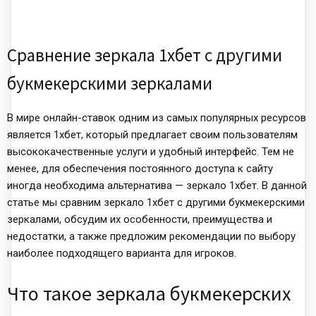
Сравнение зеркала 1хбет с другими
букмекерскими зеркалами
В мире онлайн-ставок одним из самых популярных ресурсов
является 1хбет, который предлагает своим пользователям
высококачественные услуги и удобный интерфейс. Тем не
менее, для обеспечения постоянного доступа к сайту
иногда необходима альтернатива — зеркало 1хбет. В данной
статье мы сравним зеркало 1хбет с другими букмекерскими
зеркалами, обсудим их особенности, преимущества и
недостатки, а также предложим рекомендации по выбору
наиболее подходящего варианта для игроков.
Что такое зеркала букмекерских