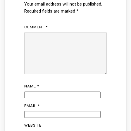
Your email address will not be published.
Required fields are marked
*
COMMENT
*
NAME
*
EMAIL
*
WEBSITE