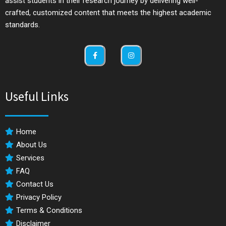
assist students in their research journey by delivering well-
crafted, customized content that meets the highest academic
standards.
Useful Links
Home
About Us
Services
FAQ
Contact Us
Privacy Policy
Terms & Conditions
Disclaimer