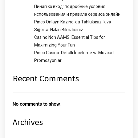
Пинап кз вход: подробные условия
использования и правила сервиса онлайн
Pinco Onlayn Kazino-da Təhlükəsizlik və
Sığorta: Nələri Bilməlisiniz
Casino Non AAMS: Essential Tips for
Maximizing Your Fun
Pinco Casino: Detallı İnceleme və Mövcud
Promosyonlar
Recent Comments
No comments to show.
Archives