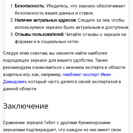
Безопасность:
Убедитесь, что зеркало обеспечивает
безопасность ваших данных и ставок.
Наличие актуальных адресов:
Следите за тем, чтобы
используемое зеркало было актуальным и доступным.
Отзывы пользователей:
Читайте отзывы о зеркале на
форумах и в социальных сетях.
Следуя этим советам, вы сможете найти наиболее
подходящее зеркало для вашего удобства. Также
рекомендуем ознакомиться с мнением эксперта в области
азартных игр, как, например,
гимблинг-эксперт Иван
Давидович
, который часто делится своей экспертизой в
данной области.
Заключение
Сравнение зеркала 1хбет с другими букмекерскими
зеркалами подтверждает, что каждое из них имеет свои