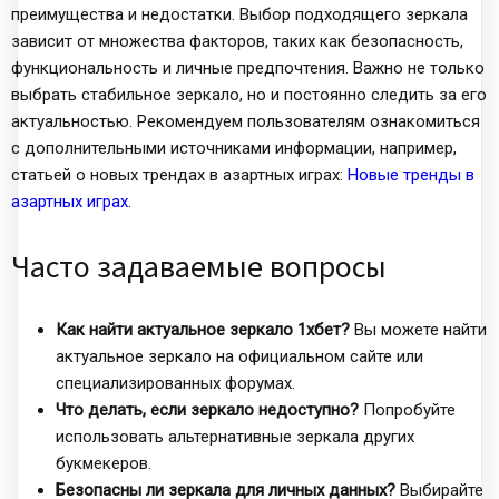
преимущества и недостатки. Выбор подходящего зеркала
зависит от множества факторов, таких как безопасность,
функциональность и личные предпочтения. Важно не только
выбрать стабильное зеркало, но и постоянно следить за его
актуальностью. Рекомендуем пользователям ознакомиться
с дополнительными источниками информации, например,
статьей о новых трендах в азартных играх:
Новые тренды в
азартных играх
.
Часто задаваемые вопросы
Как найти актуальное зеркало 1хбет?
Вы можете найти
актуальное зеркало на официальном сайте или
специализированных форумах.
Что делать, если зеркало недоступно?
Попробуйте
использовать альтернативные зеркала других
букмекеров.
Безопасны ли зеркала для личных данных?
Выбирайте