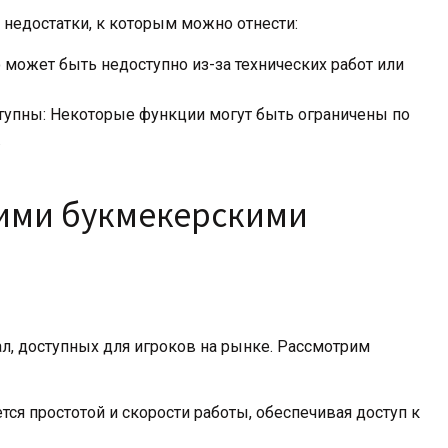
и недостатки, к которым можно отнести:
 может быть недоступно из-за технических работ или
тупны: Некоторые функции могут быть ограничены по
.
гими букмекерскими
л, доступных для игроков на рынке. Рассмотрим
тся простотой и скорости работы, обеспечивая доступ к