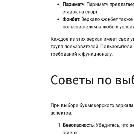
Париматч:
Париматч предлагае
ставок на спорт.
Фонбет:
Зеркало Фонбет также 
пользователям в любых услови
Каждое из этих зеркал имеет свои 
групп пользователей. Пользователи
требований к функционалу.
Советы по вы
При выборе букмекерского зеркала
аспектов:
Безопасность:
Убедитесь, что 
ставок.