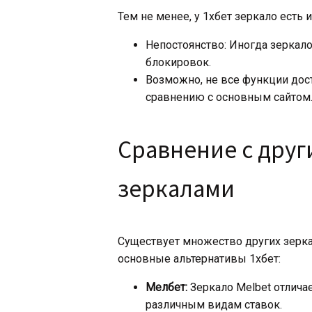
Тем не менее, у 1хбет зеркало есть 
Непостоянство: Иногда зеркало
блокировок.
Возможно, не все функции дос
сравнению с основным сайтом
Сравнение с дру
зеркалами
Существует множество других зерка
основные альтернативы 1хбет:
Мелбет:
Зеркало Melbet отличае
различным видам ставок.