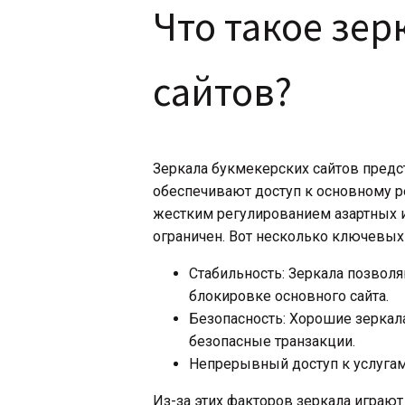
Что такое зер
сайтов?
Зеркала букмекерских сайтов предс
обеспечивают доступ к основному ре
жестким регулированием азартных и
ограничен. Вот несколько ключевых 
Стабильность: Зеркала позволя
блокировке основного сайта.
Безопасность: Хорошие зерка
безопасные транзакции.
Непрерывный доступ к услугам
Из-за этих факторов зеркала играют