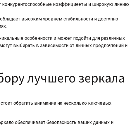
т конкурентоспособные коэффициенты и широкую линию
обладает высоким уровнем стабильности и доступно
ях.
уникальные особенности и может подойти для различных
 могут выбирать в зависимости от личных предпочтений и
бору лучшего зеркала
 стоит обратить внимание на несколько ключевых
зеркало обеспечивает безопасность ваших данных и