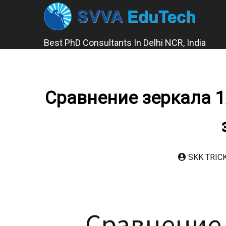
Best PhD Consultants In Delhi NCR, India
Сравнение зеркала 1
SKK TRIC
Сравнение 