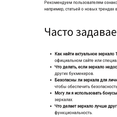
Рекомендуем пользователям ознако
например, статьей о новых трендах 
Часто задава
Как найти актуальное зеркало 
официальном сайте или специ
Что делать, если зеркало недо
других букмекеров.
Безопасны ли зеркала для лич
чтобы обеспечить безопасност
Могу ли я использовать бонусы
зеркалах.
Что делает зеркало лучше друг
функциональность.