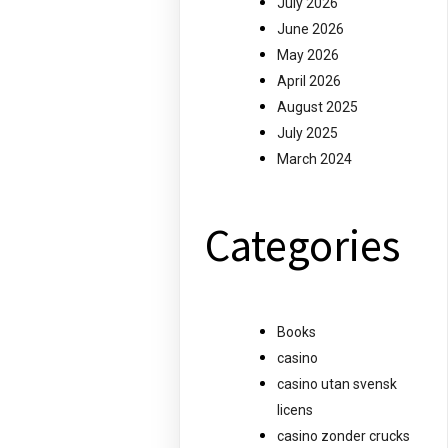
July 2026
June 2026
May 2026
April 2026
August 2025
July 2025
March 2024
Categories
Books
casino
casino utan svensk
licens
casino zonder crucks