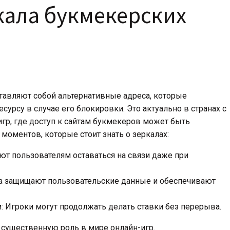
кала букмекерских
тавляют собой альтернативные адреса, которые
сурсу в случае его блокировки. Это актуально в странах с
гр, где доступ к сайтам букмекеров может быть
моментов, которые стоит знать о зеркалах:
ют пользователям оставаться на связи даже при
ла защищают пользовательские данные и обеспечивают
: Игроки могут продолжать делать ставки без перерыва.
 существенную роль в мире онлайн-игр.