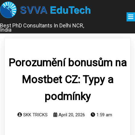
Best PhD Consultants In Delhi NCR,
India
Porozumění bonusům na
Mostbet CZ: Typy a
podmínky
SKK TRICKS
April 20, 2026
1:59 am