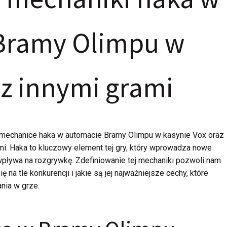
Bramy Olimpu w
 z innymi grami
ej mechanice haka w automacie Bramy Olimpu w kasynie Vox oraz
mi. Haka to kluczowy element tej gry, który wprowadza nowe
wpływa na rozgrywkę. Zdefiniowanie tej mechaniki pozwoli nam
 na tle konkurencji i jakie są jej najważniejsze cechy, które
nia w grze.