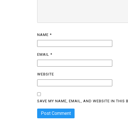
NAME
*
EMAIL
*
WEBSITE
SAVE MY NAME, EMAIL, AND WEBSITE IN THIS