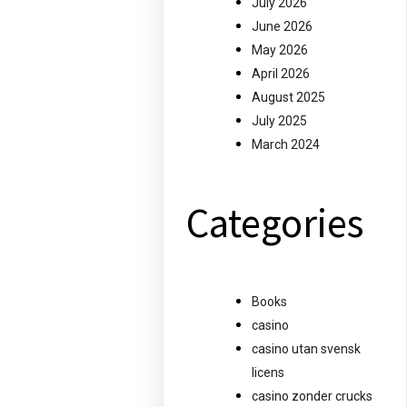
July 2026
June 2026
May 2026
April 2026
August 2025
July 2025
March 2024
Categories
Books
casino
casino utan svensk
licens
casino zonder crucks