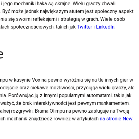
i jego mechaniki haka są skrajne. Wielu graczy chwali
gra. Być może jednak największym atutem jest społeczny aspekt
enia się swoimi refleksjami i strategią w grach. Wiele osób
lach społecznościowych, takich jak
Twitter
i
LinkedIn
.
e
pu w kasynie Vox na pewno wyróżnia się na tle innych gier w
odejście oraz ciekawe możliwości, przyciąga wielu graczy, ale
a. Porównując ją z innymi popularnymi automatami, takie jak
uważyć, że brak interaktywności jest pewnym mankamentem.
ikalnej rozgrywki, Brama Olimpu na pewno zasługuje na Twoją
i ich mechanik znajdziesz również w artykułach
na stronie New