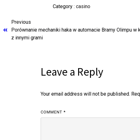
Category :
casino
Previous
Porównanie mechaniki haka w automacie Bramy Olimpu w 
z innymi grami
Leave a Reply
Your email address will not be published.
Req
COMMENT
*