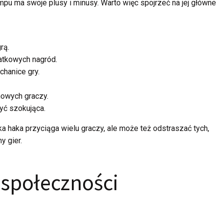
pu ma swoje plusy i minusy. Warto więc spojrzeć na jej główne
rą.
tkowych nagród.
chanice gry.
nowych graczy.
yć szokująca.
 haka przyciąga wielu graczy, ale może też odstraszać tych,
y gier.
i społeczności