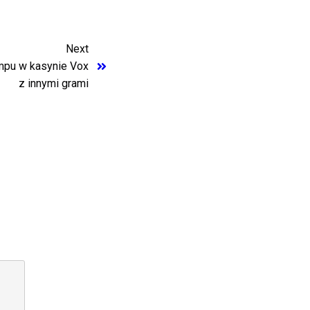
Next
mpu w kasynie Vox
z innymi grami