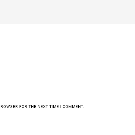
 BROWSER FOR THE NEXT TIME I COMMENT.