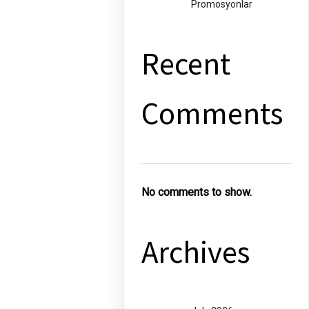
Promosyonlar
Recent
Comments
No comments to show.
Archives