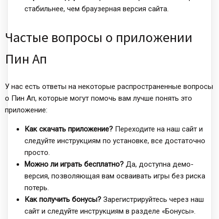
стабильнее, чем браузерная версия сайта.
Частые вопросы о приложении
Пин Ап
У нас есть ответы на некоторые распространенные вопросы
о Пин Ап, которые могут помочь вам лучше понять это
приложение:
Как скачать приложение?
Переходите на наш сайт и
следуйте инструкциям по установке, все достаточно
просто.
Можно ли играть бесплатно?
Да, доступна демо-
версия, позволяющая вам осваивать игры без риска
потерь.
Как получить бонусы?
Зарегистрируйтесь через наш
сайт и следуйте инструкциям в разделе «Бонусы».