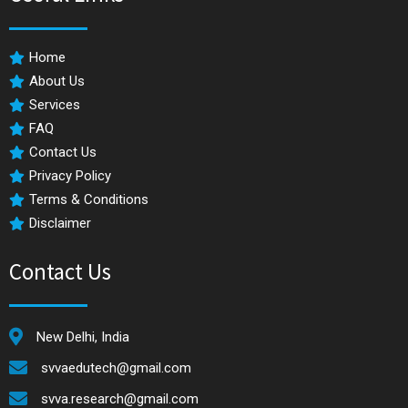
Home
About Us
Services
FAQ
Contact Us
Privacy Policy
Terms & Conditions
Disclaimer
Contact Us
New Delhi, India
svvaedutech@gmail.com
svva.research@gmail.com