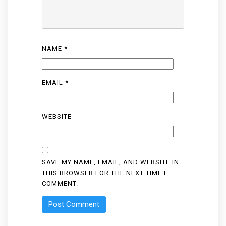
NAME
*
EMAIL
*
WEBSITE
SAVE MY NAME, EMAIL, AND WEBSITE IN
THIS BROWSER FOR THE NEXT TIME I
COMMENT.