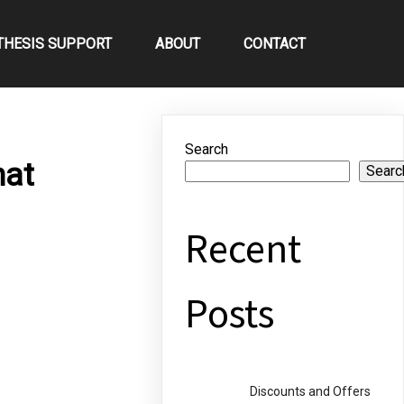
THESIS SUPPORT
ABOUT
CONTACT
Search
mat
Searc
Recent
Posts
Discounts and Offers