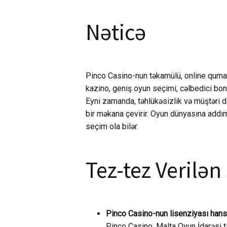
Nəticə
Pinco Casino-nun təkamülü, online qumar
kazino, geniş oyun seçimi, cəlbedici bon
Eyni zamanda, təhlükəsizlik və müştəri d
bir məkana çevirir. Oyun dünyasına addı
seçim ola bilər.
Tez-tez Verilən
Pinco Casino-nun lisenziyası hans
Pinco Casino, Malta Oyun İdarəsi tə