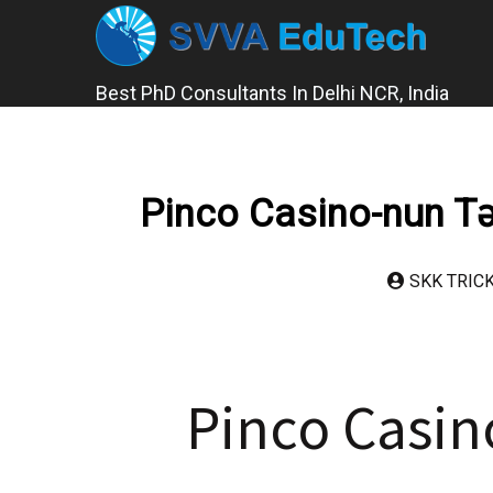
Best PhD Consultants In Delhi NCR, India
Pinco Casino-nun T
SKK TRIC
Pinco Casi