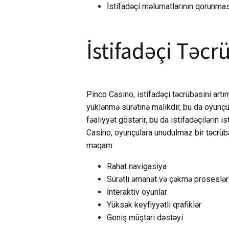
İstifadəçi məlumatlarının qorunma
İstifadəçi Təcr
Pinco Casino, istifadəçi təcrübəsini artır
yüklənmə sürətinə malikdir, bu da oyunçul
fəaliyyət göstərir, bu da istifadəçilərin 
Casino, oyunçulara unudulmaz bir təcrü
məqam:
Rahat navigasiya
Sürətli əmanət və çəkmə proseslər
İnteraktiv oyunlar
Yüksək keyfiyyətli qrafiklər
Geniş müştəri dəstəyi