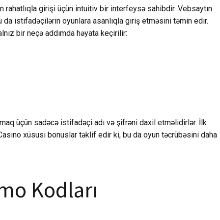
 rahatlıqla girişi üçün intuitiv bir interfeysə sahibdir. Vebsaytın
da istifadəçilərin oyunlara asanlıqla giriş etməsini təmin edir.
nız bir neçə addımda həyata keçirilir:
aq üçün sadəcə istifadəçi adı və şifrəni daxil etməlidirlər. İlk
sino xüsusi bonuslar təklif edir ki, bu da oyun təcrübəsini daha
mo Kodları