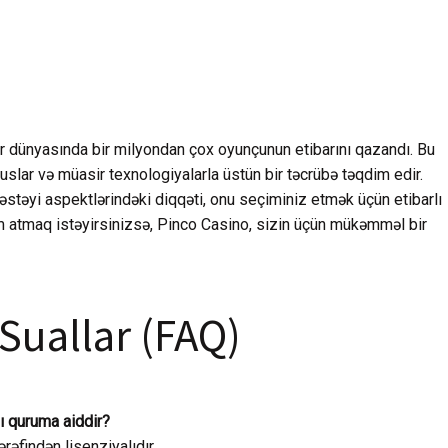
 dünyasında bir milyondan çox oyunçunun etibarını qazandı. Bu
uslar və müasir texnologiyalarla üstün bir təcrübə təqdim edir.
əstəyi aspektlərindəki diqqəti, onu seçiminiz etmək üçün etibarlı
m atmaq istəyirsinizsə, Pinco Casino, sizin üçün mükəmməl bir
 Suallar (FAQ)
ı quruma aiddir?
rəfindən lisenziyalıdır.