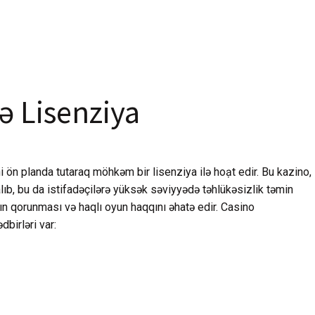
ə Lisenziya
i ön planda tutaraq möhkəm bir lisenziya ilə hoạt edir. Bu kazino,
lıb, bu da istifadəçilərə yüksək səviyyədə təhlükəsizlik təmin
nın qorunması və haqlı oyun haqqını əhatə edir. Casino
dbirləri var: