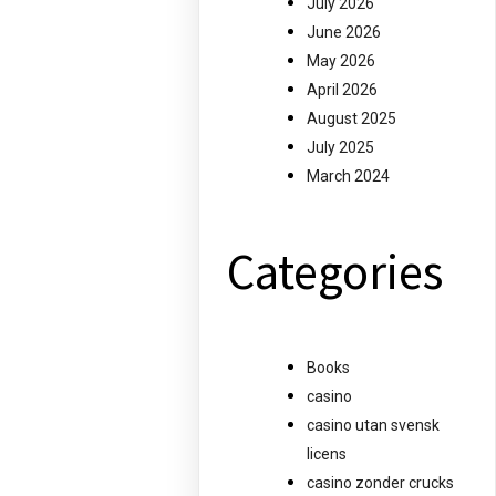
July 2026
June 2026
May 2026
April 2026
August 2025
July 2025
March 2024
Categories
Books
casino
casino utan svensk
licens
casino zonder crucks