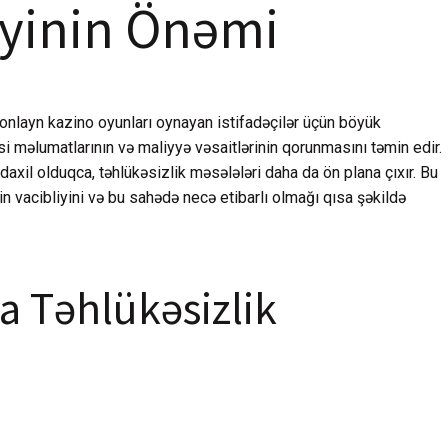
iyinin Önəmi
, onlayn kazino oyunları oynayan istifadəçilər üçün böyük
si məlumatlarının və maliyyə vəsaitlərinin qorunmasını təmin edir.
xil olduqca, təhlükəsizlik məsələləri daha da ön plana çıxır. Bu
n vacibliyini və bu sahədə necə etibarlı olmağı qısa şəkildə
a Təhlükəsizlik