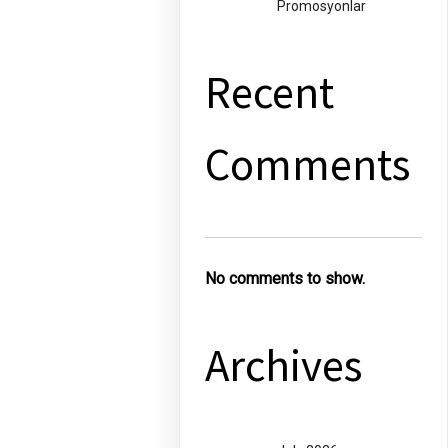
Promosyonlar
Recent
Comments
No comments to show.
Archives