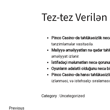
Tez-tez Verilən
Pinco Casino-da təhlükəsizlik necə
tənzimləmələr vasitəsilə.
Maliyyə əməliyyatları nə qədər təh
əməliyyat izlənir.
İstifadəçi məlumatları necə qorunu
Oyunların ədalətli olduğunu necə b
Pinco Casino-da hansı təhlükəsizl
izlənməsi, və istehsalçı sıralaması
Category :
Uncategorized
Previous