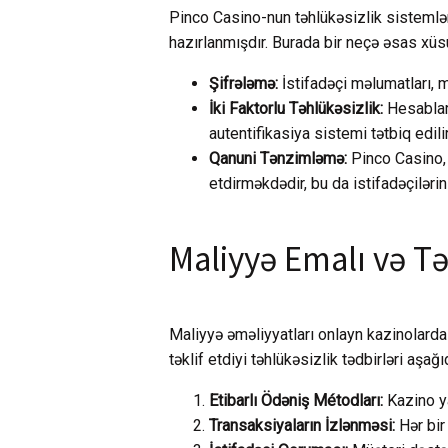
Pinco Casino-nun təhlükəsizlik sistemlər
hazırlanmışdır. Burada bir neçə əsas xü
Şifrələmə:
İstifadəçi məlumatları, m
İki Faktorlu Təhlükəsizlik:
Hesablara
autentifikasiya sistemi tətbiq edilir
Qanuni Tənzimləmə:
Pinco Casino, 
etdirməkdədir, bu da istifadəçilərin
Maliyyə Emalı və Tə
Maliyyə əməliyyatları onlayn kazinolarda
təklif etdiyi təhlükəsizlik tədbirləri aşağı
Etibarlı Ödəniş Métodları:
Kazino ya
Transaksiyaların İzlənməsi:
Hər bir 