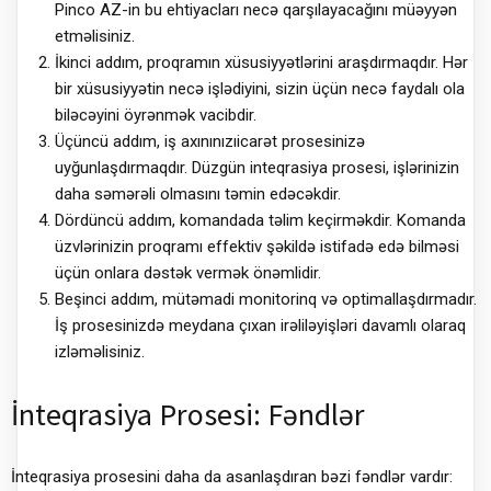
Pinco AZ-in bu ehtiyacları necə qarşılayacağını müəyyən
etməlisiniz.
İkinci addım, proqramın xüsusiyyətlərini araşdırmaqdır. Hər
bir xüsusiyyətin necə işlədiyini, sizin üçün necə faydalı ola
biləcəyini öyrənmək vacibdir.
Üçüncü addım, iş axınınızıicarət prosesinizə
uyğunlaşdırmaqdır. Düzgün inteqrasiya prosesi, işlərinizin
daha səmərəli olmasını təmin edəcəkdir.
Dördüncü addım, komandada təlim keçirməkdir. Komanda
üzvlərinizin proqramı effektiv şəkildə istifadə edə bilməsi
üçün onlara dəstək vermək önəmlidir.
Beşinci addım, mütəmadi monitorinq və optimallaşdırmadır.
İş prosesinizdə meydana çıxan irəliləyişləri davamlı olaraq
izləməlisiniz.
İnteqrasiya Prosesi: Fəndlər
İnteqrasiya prosesini daha da asanlaşdıran bəzi fəndlər vardır: