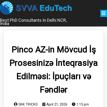
Best PhD Consultants In Delhi NCR,
India
Pinco AZ-in Mövcud İş
Prosesinizə İnteqrasiya
Edilməsi: İpuçları və
Fəndlər
SKK TRICKS
April 21, 2026
1:15 pm