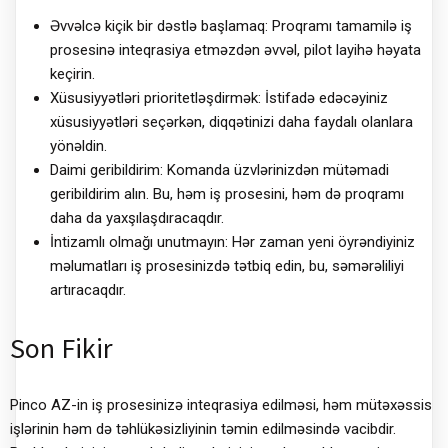
Əvvəlcə kiçik bir dəstlə başlamaq: Proqramı tamamilə iş
prosesinə inteqrasiya etməzdən əvvəl, pilot layihə həyata
keçirin.
Xüsusiyyətləri prioritetləşdirmək: İstifadə edəcəyiniz
xüsusiyyətləri seçərkən, diqqətinizi daha faydalı olanlara
yönəldin.
Daimi geribildirim: Komanda üzvlərinizdən mütəmadi
geribildirim alın. Bu, həm iş prosesini, həm də proqramı
daha da yaxşılaşdıracaqdır.
İntizamlı olmağı unutmayın: Hər zaman yeni öyrəndiyiniz
məlumatları iş prosesinizdə tətbiq edin, bu, səmərəliliyi
artıracaqdır.
Son Fikir
Pinco AZ-in iş prosesinizə inteqrasiya edilməsi, həm mütəxəssis
işlərinin həm də təhlükəsizliyinin təmin edilməsində vacibdir.