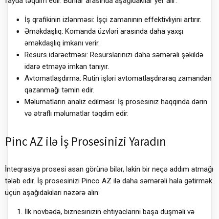
fayda təqdim edir. Bunlar arasında aşağıdakılar yer alır:
İş qrafikinin izlənməsi: İşçi zamanının effektivliyini artırır.
Əməkdaşlıq: Komanda üzvləri arasında daha yaxşı
əməkdaşlıq imkanı verir.
Resurs idarəetməsi: Resurslarınızı daha səmərəli şəkildə
idarə etməyə imkan tanıyır.
Avtomatlaşdırma: Rutin işləri avtomatlaşdıraraq zamandan
qazanmağı təmin edir.
Məlumatların analiz edilməsi: İş prosesiniz haqqında dərin
və ətraflı məlumatlar təqdim edir.
Pinc AZ ilə İş Prosesinizi Yaradın
İnteqrasiya prosesi asan görünə bilər, lakin bir neçə addım atmağı
tələb edir. İş prosesinizi Pinco AZ ilə daha səmərəli hala gətirmək
üçün aşağıdakıları nəzərə alın:
İlk növbədə, biznesinizin ehtiyaclarını başa düşməli və