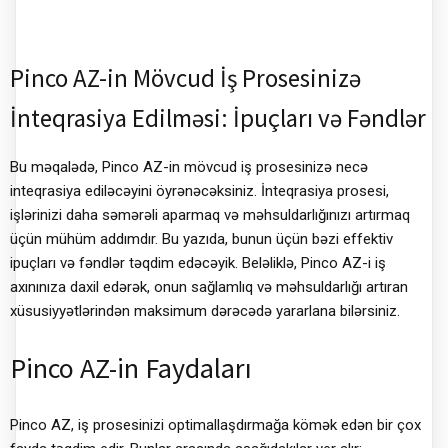
Pinco AZ-in Mövcud İş Prosesinizə
İnteqrasiya Edilməsi: İpuçları və Fəndlər
Bu məqalədə, Pinco AZ-in mövcud iş prosesinizə necə
inteqrasiya ediləcəyini öyrənəcəksiniz. İnteqrasiya prosesi,
işlərinizi daha səmərəli aparmaq və məhsuldarlığınızı artırmaq
üçün mühüm addımdır. Bu yazıda, bunun üçün bəzi effektiv
ipuçları və fəndlər təqdim edəcəyik. Beləliklə, Pinco AZ-i iş
axınınıza daxil edərək, onun sağlamlıq və məhsuldarlığı artıran
xüsusiyyətlərindən maksimum dərəcədə yararlana bilərsiniz.
Pinco AZ-in Faydaları
Pinco AZ, iş prosesinizi optimallaşdırmağa kömək edən bir çox