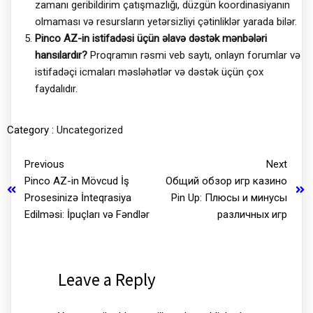
zamanı geribildirim çatışmazlığı, düzgün koordinasiyanın
olmaması və resursların yetərsizliyi çətinliklər yarada bilər.
Pinco AZ-in istifadəsi üçün əlavə dəstək mənbələri
hansılardır?
Proqramın rəsmi veb saytı, onlayn forumlar və
istifadəçi icmaları məsləhətlər və dəstək üçün çox
faydalıdır.
Category :
Uncategorized
Previous
Next
Pinco AZ-in Mövcud İş
Общий обзор игр казино
Prosesinizə İnteqrasiya
Pin Up: Плюсы и минусы
Edilməsi: İpuçları və Fəndlər
различных игр
Leave a Reply