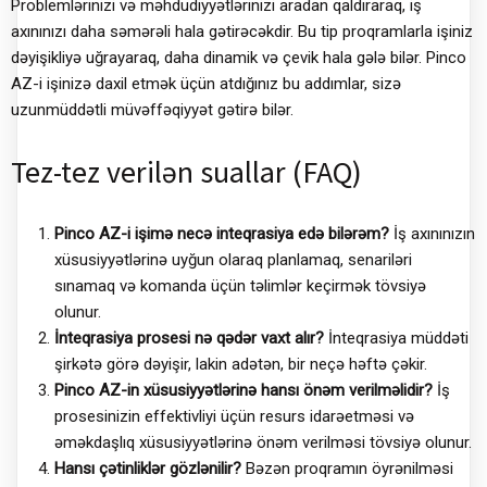
Problemlərinizi və məhdudiyyətlərinizi aradan qaldıraraq, iş
axınınızı daha səmərəli hala gətirəcəkdir. Bu tip proqramlarla işiniz
dəyişikliyə uğrayaraq, daha dinamik və çevik hala gələ bilər. Pinco
AZ-i işinizə daxil etmək üçün atdığınız bu addımlar, sizə
uzunmüddətli müvəffəqiyyət gətirə bilər.
Tez-tez verilən suallar (FAQ)
Pinco AZ-i işimə necə inteqrasiya edə bilərəm?
İş axınınızın
xüsusiyyətlərinə uyğun olaraq planlamaq, senariləri
sınamaq və komanda üçün təlimlər keçirmək tövsiyə
olunur.
İnteqrasiya prosesi nə qədər vaxt alır?
İnteqrasiya müddəti
şirkətə görə dəyişir, lakin adətən, bir neçə həftə çəkir.
Pinco AZ-in xüsusiyyətlərinə hansı önəm verilməlidir?
İş
prosesinizin effektivliyi üçün resurs idarəetməsi və
əməkdaşlıq xüsusiyyətlərinə önəm verilməsi tövsiyə olunur.
Hansı çətinliklər gözlənilir?
Bəzən proqramın öyrənilməsi