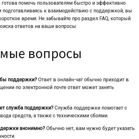
 готова помочь пользователям быстро и эффективно.
и подготавливаясь к взаимодействию с поддержкой, вы
ороткое время. Не забывайте про раздел FAQ, который
поиска ответов на ваши вопросы.
емые вопросы
ужбы поддержки?
Ответ в онлайн-чат обычно приходит в
щении по электронной почте ответ может занять
ает служба поддержки?
Служба поддержки помогает с
ода средств, а также с техническими сбоями.
оддержки анонимно?
Обычно нет, вам нужно будет указать
ности.