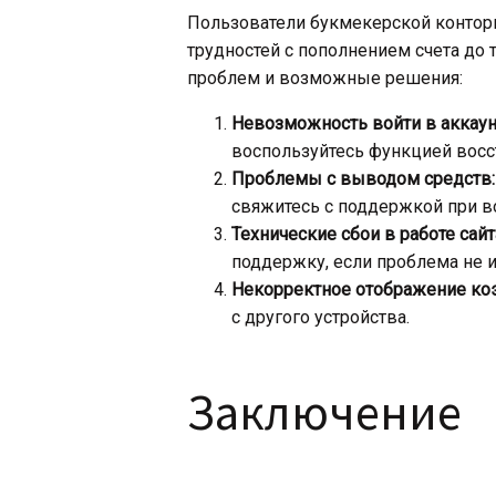
Пользователи букмекерской конторы
трудностей с пополнением счета до 
проблем и возможные решения:
Невозможность войти в аккаун
воспользуйтесь функцией восс
Проблемы с выводом средств:
свяжитесь с поддержкой при в
Технические сбои в работе сайт
поддержку, если проблема не и
Некорректное отображение ко
с другого устройства.
Заключение