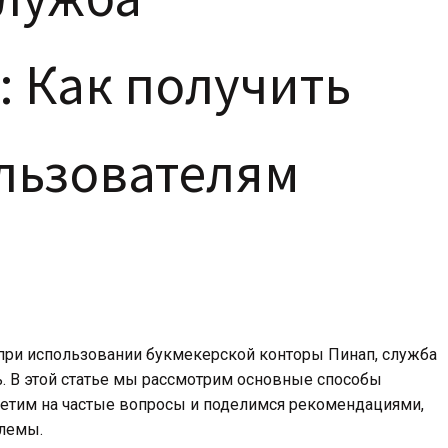
 Как получить
льзователям
при использовании букмекерской конторы Пинап, служба
. В этой статье мы рассмотрим основные способы
ветим на частые вопросы и поделимся рекомендациями,
лемы.