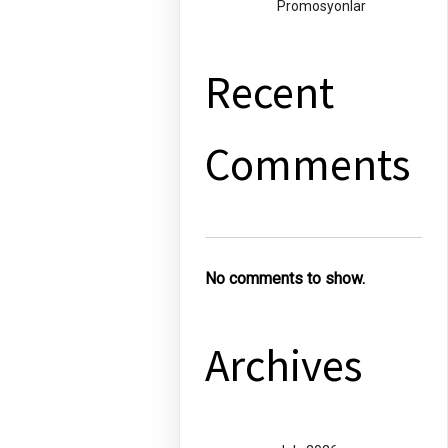
Promosyonlar
Recent
Comments
No comments to show.
Archives