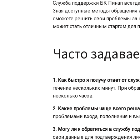
Служба поддержки БК Пинап всегда
Зная доступные методы обращения 
сможете решить свои проблемы за к
может стать отличным стартом для 
Часто задава
1. Как быстро я получу ответ от сл
течение нескольких минут. При обра
несколько часов.
2. Какие проблемы чаще всего реш
проблемами входа, пополнения и выв
3. Могу ли я обратиться в службу п
свои данные для подтверждения лич