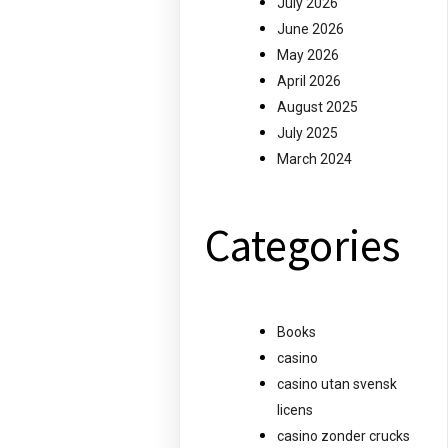
July 2026
June 2026
May 2026
April 2026
August 2025
July 2025
March 2024
Categories
Books
casino
casino utan svensk
licens
casino zonder crucks