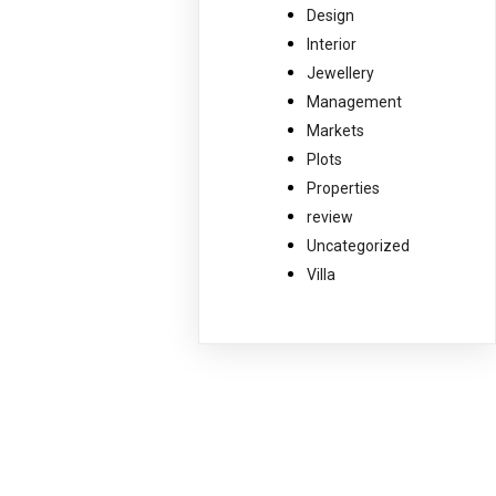
Design
Interior
Jewellery
Management
Markets
Plots
Properties
review
Uncategorized
Villa