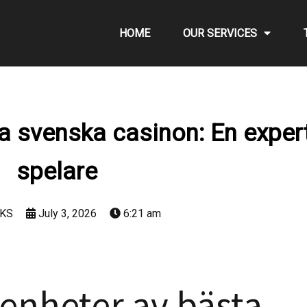
HOME
OUR SERVICES
ta svenska casinon: En exper
spelare
CKS
July 3, 2026
6:21 am
renheter av bästa