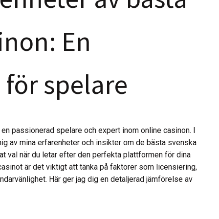
inon: En
 för spelare
r en passionerad spelare och expert inom online casinon. I
mig av mina erfarenheter och insikter om de bästa svenska
at val när du letar efter den perfekta plattformen för dina
asinot är det viktigt att tänka på faktorer som licensiering,
ndarvänlighet. Här ger jag dig en detaljerad jämförelse av