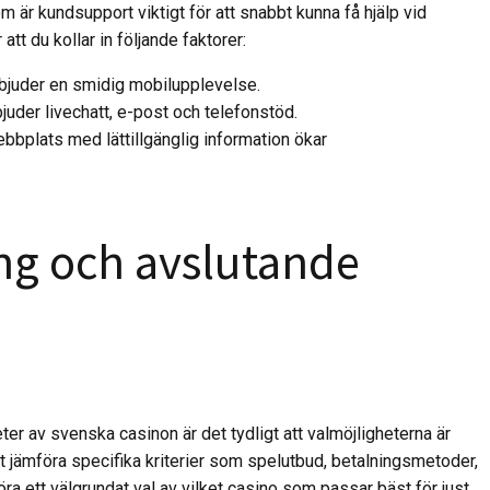
m är kundsupport viktigt för att snabbt kunna få hjälp vid
t du kollar in följande faktorer:
bjuder en smidig mobilupplevelse.
juder livechatt, e-post och telefonstöd.
ebbplats med lättillgänglig information ökar
g och avslutande
ter av svenska casinon är det tydligt att valmöjligheterna är
 jämföra specifika kriterier som spelutbud, betalningsmetoder,
a ett välgrundat val av vilket casino som passar bäst för just