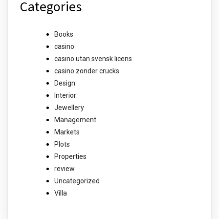
Categories
Books
casino
casino utan svensk licens
casino zonder crucks
Design
Interior
Jewellery
Management
Markets
Plots
Properties
review
Uncategorized
Villa