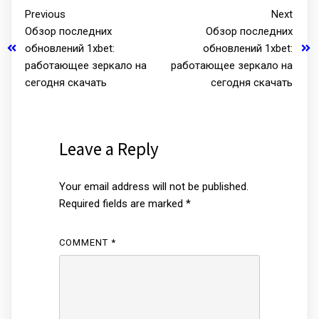
Previous
Next
Обзор последних
Обзор последних
обновлений 1xbet:
обновлений 1xbet:
работающее зеркало на
работающее зеркало на
сегодня скачать
сегодня скачать
Leave a Reply
Your email address will not be published.
Required fields are marked
*
COMMENT
*