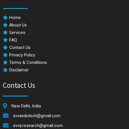
Home
About Us
Services
FAQ
Contact Us
Privacy Policy
Terms & Conditions
Disclaimer
Contact Us
New Delhi, India
svvaedutech@gmail.com
svva.research@gmail.com