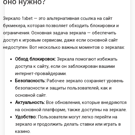
оно нужно?
Зеркало 1xbet — это альтернативная ссылка на сайт
букмекера, которая позволяет обходить блокировки и
ограничения. Основная задача зеркала — обеспечить
доступ к игровым сервисам, даже если основной сайт
недоступен. Вот несколько важных моментов о зеркалах:
Обход блокировок:
Зеркала помогают избежать
доступа к сайту, если он заблокирован вашими
интернет-провайдерами.
Безопасность:
Рабочее зеркало сохраняет уровень
безопасности и защиты пользователей, как и
основной сайт.
Актуальность:
Все обновления, которые внедряются
на основной платформе, также доступны на зеркале.
Удобство:
Пользователи могут легко перейти на
зеркало и продолжить делать ставки или играть в
казино.