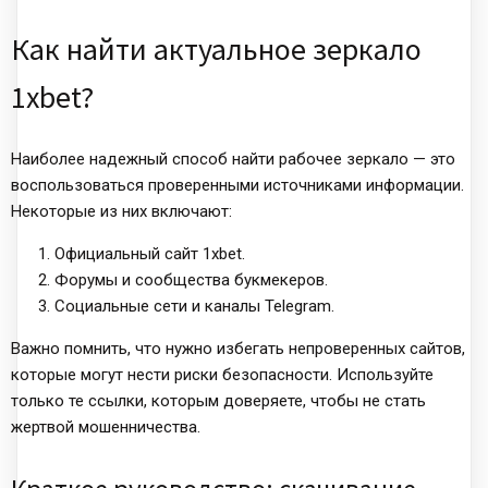
Как найти актуальное зеркало
1xbet?
Наиболее надежный способ найти рабочее зеркало — это
воспользоваться проверенными источниками информации.
Некоторые из них включают:
Официальный сайт 1xbet.
Форумы и сообщества букмекеров.
Социальные сети и каналы Telegram.
Важно помнить, что нужно избегать непроверенных сайтов,
которые могут нести риски безопасности. Используйте
только те ссылки, которым доверяете, чтобы не стать
жертвой мошенничества.