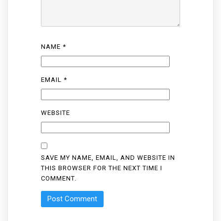
NAME
*
EMAIL
*
WEBSITE
SAVE MY NAME, EMAIL, AND WEBSITE IN
THIS BROWSER FOR THE NEXT TIME I
COMMENT.