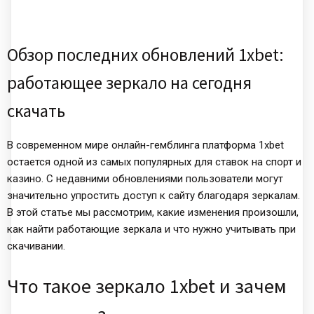
Обзор последних обновлений 1xbet:
работающее зеркало на сегодня
скачать
В современном мире онлайн-гемблинга платформа 1xbet
остается одной из самых популярных для ставок на спорт и
казино. С недавними обновлениями пользователи могут
значительно упростить доступ к сайту благодаря зеркалам.
В этой статье мы рассмотрим, какие изменения произошли,
как найти работающие зеркала и что нужно учитывать при
скачивании.
Что такое зеркало 1xbet и зачем