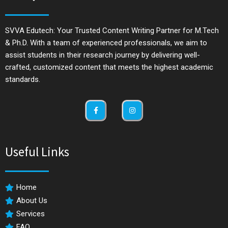
SVVA Edutech: Your Trusted Content Writing Partner for M.Tech
& Ph.D. With a team of experienced professionals, we aim to
assist students in their research journey by delivering well-
crafted, customized content that meets the highest academic
standards.
Useful Links
Home
About Us
Services
FAQ