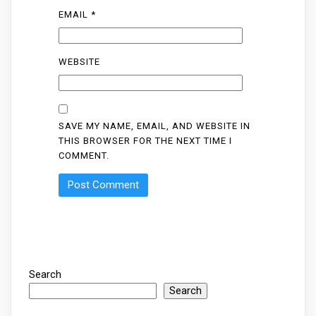
EMAIL
*
WEBSITE
SAVE MY NAME, EMAIL, AND WEBSITE IN
THIS BROWSER FOR THE NEXT TIME I
COMMENT.
Search
Search