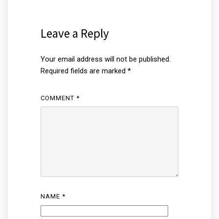
Leave a Reply
Your email address will not be published.
Required fields are marked
*
COMMENT
*
NAME
*