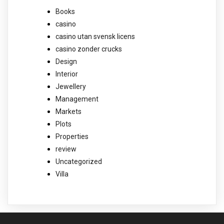
Books
casino
casino utan svensk licens
casino zonder crucks
Design
Interior
Jewellery
Management
Markets
Plots
Properties
review
Uncategorized
Villa