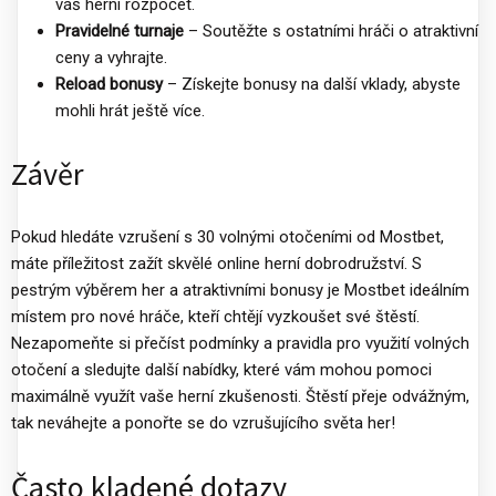
váš herní rozpočet.
Pravidelné turnaje
– Soutěžte s ostatními hráči o atraktivní
ceny a vyhrajte.
Reload bonusy
– Získejte bonusy na další vklady, abyste
mohli hrát ještě více.
Závěr
Pokud hledáte vzrušení s 30 volnými otočeními od Mostbet,
máte příležitost zažít skvělé online herní dobrodružství. S
pestrým výběrem her a atraktivními bonusy je Mostbet ideálním
místem pro nové hráče, kteří chtějí vyzkoušet své štěstí.
Nezapomeňte si přečíst podmínky a pravidla pro využití volných
otočení a sledujte další nabídky, které vám mohou pomoci
maximálně využít vaše herní zkušenosti. Štěstí přeje odvážným,
tak neváhejte a ponořte se do vzrušujícího světa her!
Často kladené dotazy