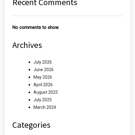
Recent Comments
No comments to show.
Archives
July 2026
June 2026
May 2026
April 2026
August 2025
July 2025
March 2024
Categories