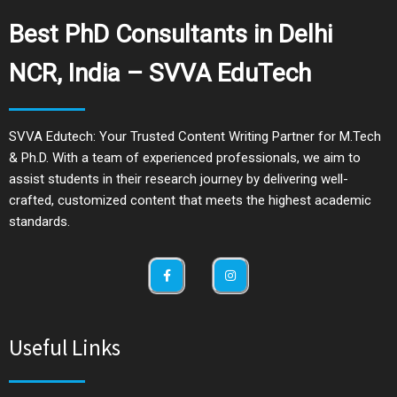
Best PhD Consultants in Delhi
NCR, India – SVVA EduTech
SVVA Edutech: Your Trusted Content Writing Partner for M.Tech
& Ph.D. With a team of experienced professionals, we aim to
assist students in their research journey by delivering well-
crafted, customized content that meets the highest academic
standards.
Useful Links