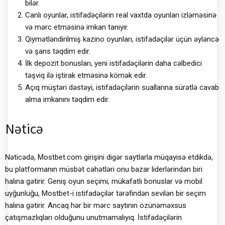
bilər.
Canlı oyunlar, istifadəçilərin real vaxtda oyunları izləməsinə
və mərc etməsinə imkan tanıyır.
Qiymətləndirilmiş kazino oyunları, istifadəçilər üçün əyləncə
və şans təqdim edir.
İlk depozit bonusları, yeni istifadəçilərin daha cəlbedici
təşviq ilə iştirak etməsinə kömək edir.
Açıq müştəri dəstəyi, istifadəçilərin suallarına sürətlə cavab
alma imkanını təqdim edir.
Nəticə
Nəticədə, Mostbet.com girişini digər saytlarla müqayisə etdikdə,
bu platformanın müsbət cəhətləri onu bazar liderlərindən biri
halına gətirir. Geniş oyun seçimi, mükafatlı bonuslar və mobil
uyğunluğu, Mostbet-i istifadəçilər tərəfindən sevilən bir seçim
halına gətirir. Ancaq hər bir mərc saytının özünəməxsus
çatışmazlıqları olduğunu unutmamalıyıq. İstifadəçilərin