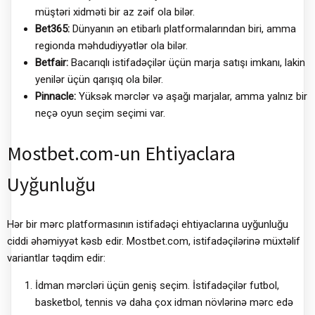
müştəri xidməti bir az zəif ola bilər.
Bet365:
Dünyanın ən etibarlı platformalarından biri, amma
regionda məhdudiyyətlər ola bilər.
Betfair:
Bacarıqlı istifadəçilər üçün marja satışı imkanı, lakin
yenilər üçün qarışıq ola bilər.
Pinnacle:
Yüksək mərclər və aşağı marjalar, amma yalnız bir
neçə oyun seçim seçimi var.
Mostbet.com-un Ehtiyaclara
Uyğunluğu
Hər bir mərc platformasının istifadəçi ehtiyaclarına uyğunluğu
ciddi əhəmiyyət kəsb edir. Mostbet.com, istifadəçilərinə müxtəlif
variantlar təqdim edir:
İdman mərcləri üçün geniş seçim. İstifadəçilər futbol,
basketbol, tennis və daha çox idman növlərinə mərc edə