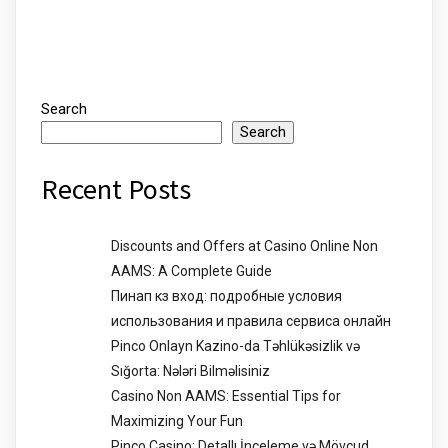
Search
Search
Recent Posts
Discounts and Offers at Casino Online Non
AAMS: A Complete Guide
Пинап кз вход: подробные условия
использования и правила сервиса онлайн
Pinco Onlayn Kazino-da Təhlükəsizlik və
Sığorta: Nələri Bilməlisiniz
Casino Non AAMS: Essential Tips for
Maximizing Your Fun
Pinco Casino: Detallı İnceleme və Mövcud