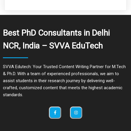
Best PhD Consultants in Delhi
NCR, India – SVVA EduTech
SVVA Edutech: Your Trusted Content Writing Partner for M.Tech
& Ph.D. With a team of experienced professionals, we aim to
assist students in their research journey by delivering well-
crafted, customized content that meets the highest academic
standards.