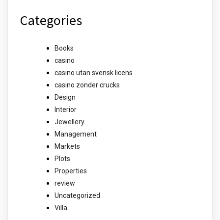
Categories
Books
casino
casino utan svensk licens
casino zonder crucks
Design
Interior
Jewellery
Management
Markets
Plots
Properties
review
Uncategorized
Villa