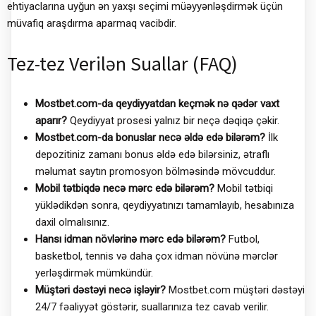
ehtiyaclarına uyğun ən yaxşı seçimi müəyyənləşdirmək üçün
müvafiq araşdırma aparmaq vacibdir.
Tez-tez Verilən Suallar (FAQ)
Mostbet.com-da qeydiyyatdan keçmək nə qədər vaxt
aparır?
Qeydiyyat prosesi yalnız bir neçə dəqiqə çəkir.
Mostbet.com-da bonuslar necə əldə edə bilərəm?
İlk
depozitiniz zamanı bonus əldə edə bilərsiniz, ətraflı
məlumat saytın promosyon bölməsində mövcuddur.
Mobil tətbiqdə necə mərc edə bilərəm?
Mobil tətbiqi
yüklədikdən sonra, qeydiyyatınızı tamamlayıb, hesabınıza
daxil olmalısınız.
Hansı idman növlərinə mərc edə bilərəm?
Futbol,
basketbol, tennis və daha çox idman növünə mərclər
yerləşdirmək mümkündür.
Müştəri dəstəyi necə işləyir?
Mostbet.com müştəri dəstəyi
24/7 fəaliyyət göstərir, suallarınıza tez cavab verilir.