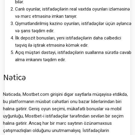
bilər.
Canlı oyunlar, istifadəçilərin real vaxtda oyunları izləməsinə
və mərc etməsinə imkan tanıyır.
Qiymətləndirilmiş kazino oyunları, istifadəçilər üçün əyləncə
və şans təqdim edir.
İlk depozit bonusları, yeni istifadəçilərin daha cəlbedici
təşviq ilə iştirak etməsinə kömək edir.
Açıq müştəri dəstəyi, istifadəçilərin suallarına sürətlə cavab
alma imkanını təqdim edir.
Nəticə
Nəticədə, Mostbet.com girişini digər saytlarla müqayisə etdikdə,
bu platformanın müsbət cəhətləri onu bazar liderlərindən biri
halına gətirir. Geniş oyun seçimi, mükafatlı bonuslar və mobil
uyğunluğu, Mostbet-i istifadəçilər tərəfindən sevilən bir seçim
halına gətirir. Ancaq hər bir mərc saytının özünəməxsus
çatışmazlıqları olduğunu unutmamalıyıq. İstifadəçilərin