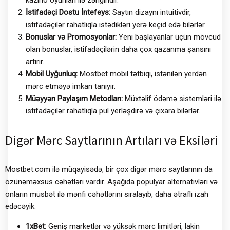
İstifadəçi Dostu İntefeys:
Saytın dizaynı intuitivdir,
istifadəçilər rahatlıqla istədikləri yerə keçid edə bilərlər.
Bonuslar və Promosyonlar:
Yeni başlayanlar üçün mövcud
olan bonuslar, istifadəçilərin daha çox qazanma şansını
artırır.
Mobil Uyğunluq:
Mostbet mobil tətbiqi, istənilən yerdən
mərc etməyə imkan tanıyır.
Müəyyən Paylaşım Metodları:
Müxtəlif ödəmə sistemləri ilə
istifadəçilər rahatlıqla pul yerləşdirə və çıxara bilərlər.
Digər Mərc Saytlarının Artıları və Eksiləri
Mostbet.com ilə müqayisədə, bir çox digər mərc saytlarının da
özünəməxsus cəhətləri vardır. Aşağıda populyar alternativləri və
onların müsbət ilə mənfi cəhətlərini sıralayıb, daha ətraflı izah
edəcəyik.
1xBet:
Geniş marketlər və yüksək mərc limitləri, lakin