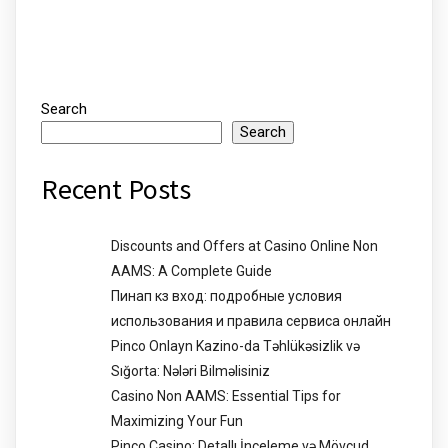
Search
Search
Recent Posts
Discounts and Offers at Casino Online Non
AAMS: A Complete Guide
Пинап кз вход: подробные условия
использования и правила сервиса онлайн
Pinco Onlayn Kazino-da Təhlükəsizlik və
Sığorta: Nələri Bilməlisiniz
Casino Non AAMS: Essential Tips for
Maximizing Your Fun
Pinco Casino: Detallı İnceleme və Mövcud