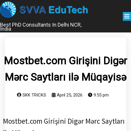
Best PhD Consultants In Delhi NCR,
India
Mostbet.com Girişini Digər
Mərc Saytları ilə Müqayisə
SKK TRICKS
April 25, 2026
9:55 pm
Mostbet.com Girişini Digər Mərc Saytları