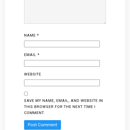
NAME
*
EMAIL
*
WEBSITE
SAVE MY NAME, EMAIL, AND WEBSITE IN
THIS BROWSER FOR THE NEXT TIME I
COMMENT.