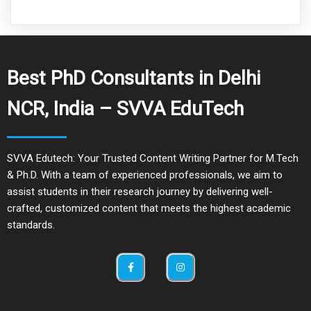
Best PhD Consultants in Delhi
NCR, India – SVVA EduTech
SVVA Edutech: Your Trusted Content Writing Partner for M.Tech
& Ph.D. With a team of experienced professionals, we aim to
assist students in their research journey by delivering well-
crafted, customized content that meets the highest academic
standards.