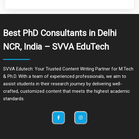
Best PhD Consultants in Delhi
NCR, India – SVVA EduTech
SVVA Edutech: Your Trusted Content Writing Partner for M.Tech
& Ph.D. With a team of experienced professionals, we aim to
assist students in their research journey by delivering well-
crafted, customized content that meets the highest academic
standards.