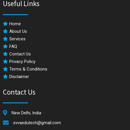
Useful Links
Home
About Us
Services
FAQ
Contact Us
Privacy Policy
Terms & Conditions
Disclaimer
Contact Us
New Delhi, India
svvaedutech@gmail.com