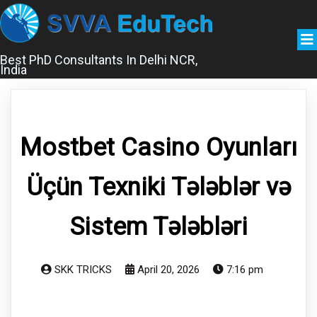
Best PhD Consultants In Delhi NCR,
India
Mostbet Casino Oyunları
Üçün Texniki Tələblər və
Sistem Tələbləri
SKK TRICKS
April 20, 2026
7:16 pm