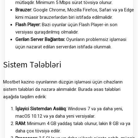
mütləqdir. Minimum 5 Mbps sürət tövsiyə olunur.
Brauzer:
Google Chrome, Mozilla Firefox, Safari və ya Edge
kimi müasir brauzerlərdən biri istifadə edilməlidir.
Flash Player:
Bəzi oyunlar üçün Flash Player-in son
versiyası quraşdırılmış olmalıdır.
Gerilən Server Bağlantısı:
Oyunların problemsiz işləməsi
üçün nəzarət edilən serverdən istifadə olunmalı.
Sistem Tələbləri
Mostbet kazino oyunlarının düzgün işləməsi üçün cihazların
sistem tələbləri da nəzərə alınmalıdır. Burada əsas tələbləri
aşağıda təqdim edirik:
İşləyici Sistemdən Asılılıq:
Windows 7 və ya daha yeni,
macOS 10.12 və ya daha yeni versiyalar.
RAM:
Minimum 4 GB yaddaş tələb olunur, lakin 8 GB və ya
daha çox tövsiyə edilir.