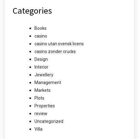
Categories
Books
casino
casino utan svensk licens
casino zonder crucks
Design
Interior
Jewellery
Management
Markets
Plots
Properties
review
Uncategorized
Villa