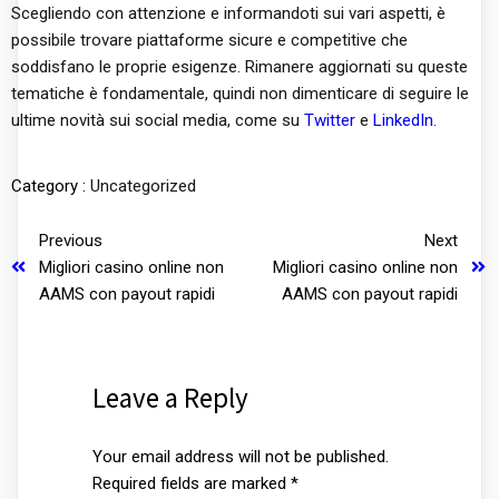
Scegliendo con attenzione e informandoti sui vari aspetti, è
possibile trovare piattaforme sicure e competitive che
soddisfano le proprie esigenze. Rimanere aggiornati su queste
tematiche è fondamentale, quindi non dimenticare di seguire le
ultime novità sui social media, come su
Twitter
e
LinkedIn
.
Category :
Uncategorized
Previous
Next
Migliori casino online non
Migliori casino online non
AAMS con payout rapidi
AAMS con payout rapidi
Leave a Reply
Your email address will not be published.
Required fields are marked
*