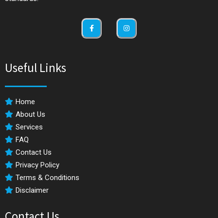
Useful Links
Home
About Us
Services
FAQ
Contact Us
Privacy Policy
Terms & Conditions
Disclaimer
Contact Us