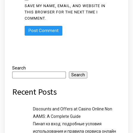
SAVE MY NAME, EMAIL, AND WEBSITE IN
THIS BROWSER FOR THE NEXT TIME I
COMMENT.
Search
Search
Recent Posts
Discounts and Offers at Casino Online Non
AAMS: A Complete Guide
Пинап кз вход: подробные условия
использования и правила сервиса онлайн