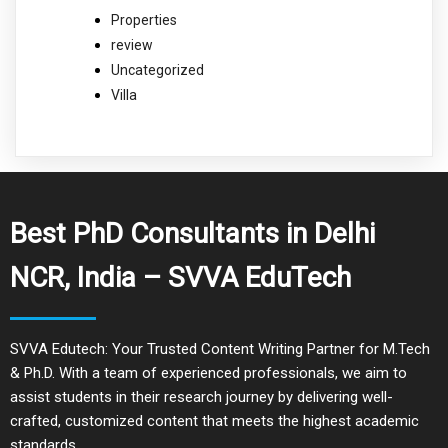
Properties
review
Uncategorized
Villa
Best PhD Consultants in Delhi
NCR, India – SVVA EduTech
SVVA Edutech: Your Trusted Content Writing Partner for M.Tech
& Ph.D. With a team of experienced professionals, we aim to
assist students in their research journey by delivering well-
crafted, customized content that meets the highest academic
standards.