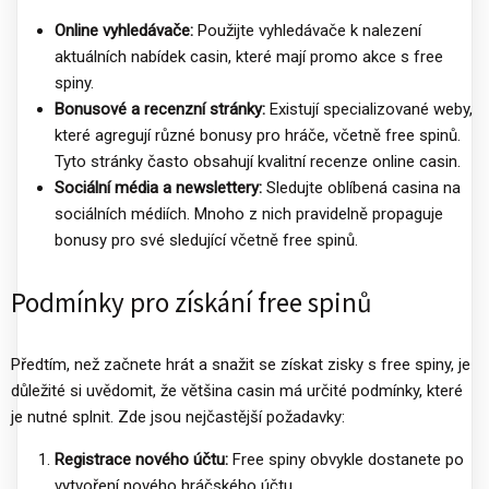
Online vyhledávače:
Použijte vyhledávače k nalezení
aktuálních nabídek casin, které mají promo akce s free
spiny.
Bonusové a recenzní stránky:
Existují specializované weby,
které agregují různé bonusy pro hráče, včetně free spinů.
Tyto stránky často obsahují kvalitní recenze online casin.
Sociální média a newslettery:
Sledujte oblíbená casina na
sociálních médiích. Mnoho z nich pravidelně propaguje
bonusy pro své sledující včetně free spinů.
Podmínky pro získání free spinů
Předtím, než začnete hrát a snažit se získat zisky s free spiny, je
důležité si uvědomit, že většina casin má určité podmínky, které
je nutné splnit. Zde jsou nejčastější požadavky:
Registrace nového účtu:
Free spiny obvykle dostanete po
vytvoření nového hráčského účtu.