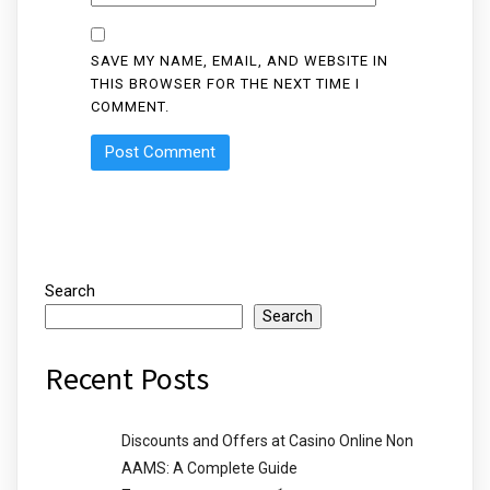
SAVE MY NAME, EMAIL, AND WEBSITE IN
THIS BROWSER FOR THE NEXT TIME I
COMMENT.
Search
Search
Recent Posts
Discounts and Offers at Casino Online Non
AAMS: A Complete Guide