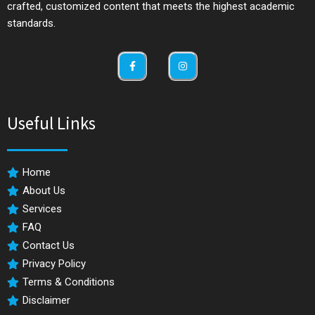
crafted, customized content that meets the highest academic
standards.
Useful Links
Home
About Us
Services
FAQ
Contact Us
Privacy Policy
Terms & Conditions
Disclaimer