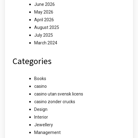
June 2026
May 2026
April 2026
August 2025
July 2025
March 2024
Categories
Books
casino
casino utan svensk licens
casino zonder crucks
Design
Interior
Jewellery
Management