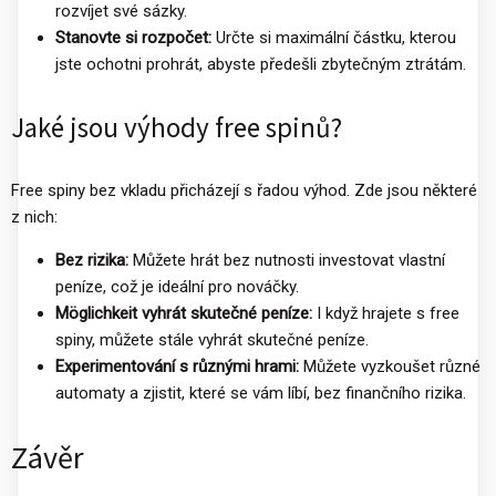
rozvíjet své sázky.
Stanovte si rozpočet:
Určte si maximální částku, kterou
jste ochotni prohrát, abyste předešli zbytečným ztrátám.
Jaké jsou výhody free spinů?
Free spiny bez vkladu přicházejí s řadou výhod. Zde jsou některé
z nich:
Bez rizika:
Můžete hrát bez nutnosti investovat vlastní
peníze, což je ideální pro nováčky.
Möglichkeit vyhrát skutečné peníze:
I když hrajete s free
spiny, můžete stále vyhrát skutečné peníze.
Experimentování s různými hrami:
Můžete vyzkoušet různé
automaty a zjistit, které se vám líbí, bez finančního rizika.
Závěr