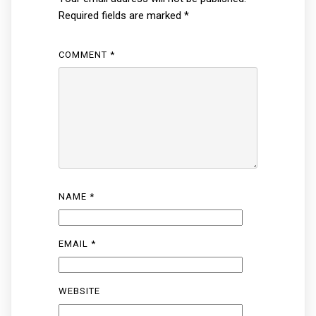
Required fields are marked
*
COMMENT
*
NAME
*
EMAIL
*
WEBSITE