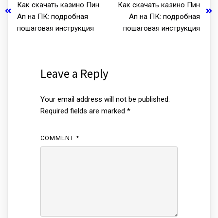
Как скачать казино Пин
Как скачать казино Пин
Ап на ПК: подробная
Ап на ПК: подробная
пошаговая инструкция
пошаговая инструкция
Leave a Reply
Your email address will not be published.
Required fields are marked
*
COMMENT
*