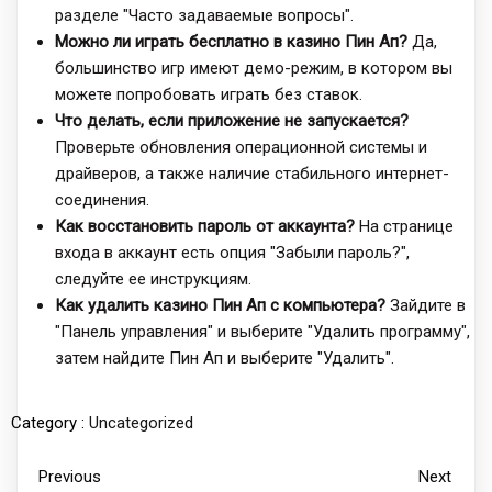
разделе "Часто задаваемые вопросы".
Можно ли играть бесплатно в казино Пин Ап?
Да,
большинство игр имеют демо-режим, в котором вы
можете попробовать играть без ставок.
Что делать, если приложение не запускается?
Проверьте обновления операционной системы и
драйверов, а также наличие стабильного интернет-
соединения.
Как восстановить пароль от аккаунта?
На странице
входа в аккаунт есть опция "Забыли пароль?",
следуйте ее инструкциям.
Как удалить казино Пин Ап с компьютера?
Зайдите в
"Панель управления" и выберите "Удалить программу",
затем найдите Пин Ап и выберите "Удалить".
Category :
Uncategorized
Previous
Next