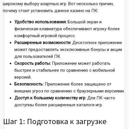
широкому выбору азартных игр. Вот несколько причин,
почему стоит установить данное казино на ПК:
Удобство использования:
Большой экран и
физическая клавиатура обеспечивают игроку более
комфортный игровой процесс.
Расширенные возможности:
Десктопное приложение
может предоставлять эксклюзивные бонусы и акции
для пользователей ПК.
Скорость работы:
Приложение может работать
быстрее и стабильнее по сравнению с мобильной
версией.
Безопасность:
Приложение более защищено от
внешних угроз по сравнению с браузерными версиями.
Доступ к большему количеству игр:
Для ПК часто
доступны более расширенные каталоги игр.
Шаг 1: Подготовка к загрузке