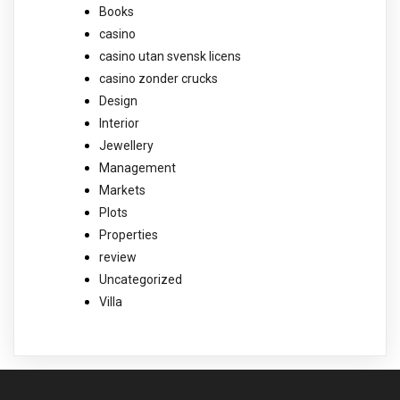
Books
casino
casino utan svensk licens
casino zonder crucks
Design
Interior
Jewellery
Management
Markets
Plots
Properties
review
Uncategorized
Villa