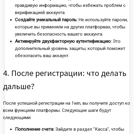
правдивую информацию, чтобы избежать проблем с
верификацией аккаунта.
Создайте уникальный пароль:
Не используйте пароли,
которые вы применяли на других платформах, чтобы
увеличить безопасность вашего аккаунта.
Активируйте двухфакторную аутентификацию:
Это
дополнительный уровень защиты, который поможет
обезопасить ваш аккаунт.
4. После регистрации: что делать
дальше?
После успешной регистрации на 1win, вы получите доступ ко
всем функциям платформы. Следующие шаги будут
следующими:
Пополнение счета:
Зайдите в раздел "Касса", чтобы