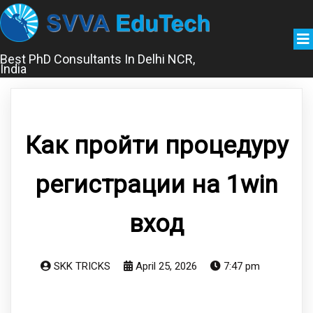
Best PhD Consultants In Delhi NCR,
India
Как пройти процедуру
регистрации на 1win
вход
SKK TRICKS
April 25, 2026
7:47 pm