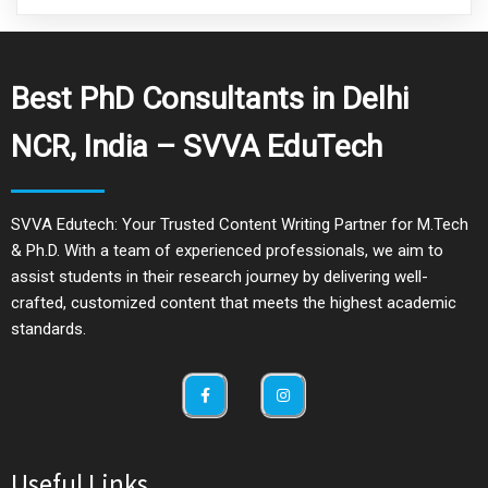
Best PhD Consultants in Delhi
NCR, India – SVVA EduTech
SVVA Edutech: Your Trusted Content Writing Partner for M.Tech
& Ph.D. With a team of experienced professionals, we aim to
assist students in their research journey by delivering well-
crafted, customized content that meets the highest academic
standards.
Useful Links