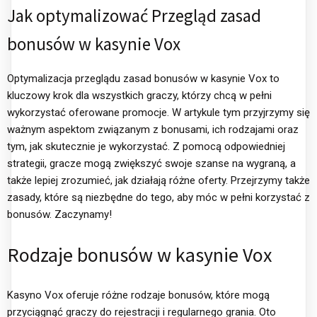
Jak optymalizować Przegląd zasad
bonusów w kasynie Vox
Optymalizacja przeglądu zasad bonusów w kasynie Vox to
kluczowy krok dla wszystkich graczy, którzy chcą w pełni
wykorzystać oferowane promocje. W artykule tym przyjrzymy się
ważnym aspektom związanym z bonusami, ich rodzajami oraz
tym, jak skutecznie je wykorzystać. Z pomocą odpowiedniej
strategii, gracze mogą zwiększyć swoje szanse na wygraną, a
także lepiej zrozumieć, jak działają różne oferty. Przejrzymy także
zasady, które są niezbędne do tego, aby móc w pełni korzystać z
bonusów. Zaczynamy!
Rodzaje bonusów w kasynie Vox
Kasyno Vox oferuje różne rodzaje bonusów, które mogą
przyciągnąć graczy do rejestracji i regularnego grania. Oto