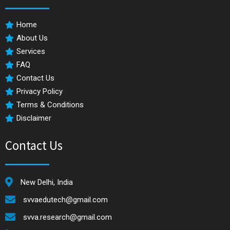
Home
About Us
Services
FAQ
Contact Us
Privacy Policy
Terms & Conditions
Disclaimer
Contact Us
New Delhi, India
svvaedutech@gmail.com
svva.research@gmail.com