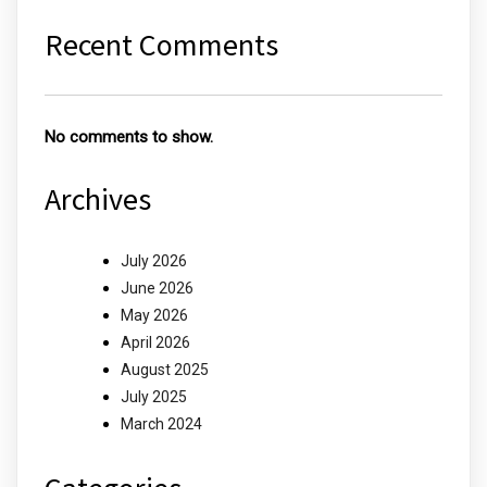
Recent Comments
No comments to show.
Archives
July 2026
June 2026
May 2026
April 2026
August 2025
July 2025
March 2024