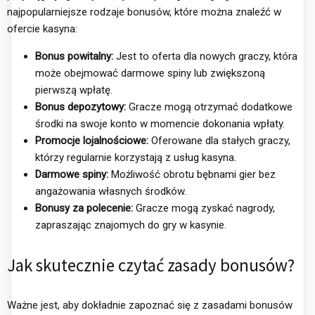
najpopularniejsze rodzaje bonusów, które można znaleźć w
ofercie kasyna:
Bonus powitalny:
Jest to oferta dla nowych graczy, która
może obejmować darmowe spiny lub zwiększoną
pierwszą wpłatę.
Bonus depozytowy:
Gracze mogą otrzymać dodatkowe
środki na swoje konto w momencie dokonania wpłaty.
Promocje lojalnościowe:
Oferowane dla stałych graczy,
którzy regularnie korzystają z usług kasyna.
Darmowe spiny:
Możliwość obrotu bębnami gier bez
angażowania własnych środków.
Bonusy za polecenie:
Gracze mogą zyskać nagrody,
zapraszając znajomych do gry w kasynie.
Jak skutecznie czytać zasady bonusów?
Ważne jest, aby dokładnie zapoznać się z zasadami bonusów