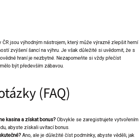
v ČR jsou výhodným nástrojem, který může výrazně zlepšit herní
ostí zvýšení šancí na výhru. Je však důležité si uvědomit, že s
dpovědné hraní je nezbytné. Nezapomeňte si vždy přečíst
y mělo být především zábavou.
otázky (FAQ)
ne kasina a získat bonus?
Obvykle se zaregistrujete vytvořením
u, abyste získali uvítací bonus.
 skutečné?
Ano, ale je důležité číst podmínky, abyste věděli, jak