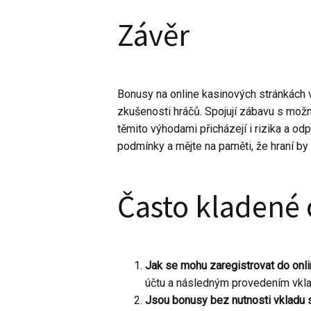
Závěr
Bonusy na online kasinových stránkách 
zkušenosti hráčů. Spojují zábavu s možn
těmito výhodami přicházejí i rizika a o
podmínky a mějte na paměti, že hraní b
Často kladené 
Jak se mohu zaregistrovat do onli
účtu a následným provedením vklad
Jsou bonusy bez nutnosti vkladu