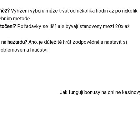
eněz?
Vyřízení výběru může trvat od několika hodin až po několik
tebním metodě.
točení?
Požadavky se liší, ale bývají stanoveny mezi 20x až
 na hazardu?
Ano, je důležité hrát zodpovědně a nastavit si
problémovému hráčství.
Jak fungují bonusy na online kasinov