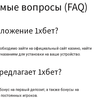
емые вопросы (FAQ)
риложение 1хбет?
обходимо зайти на официальный сайт казино, найти
казаниям для установки на ваше устройство.
предлагает 1хбет?
бонус на первый депозит, а также бонусы на
 постоянных игроков.