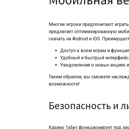
Многие игроки предпочитают играть 
предлагает оптимизированную моби
скачать на Android и iOS. Преимуще
Доступ к всем играм и функция
Удобный и быстрый интерфейс
Уведомления о новых акциях и
Таким образом, вы сможете наслажда
возможности!
Безопасность и 
Казино 1хбет функционирует под ли