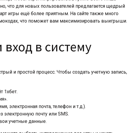
сно, что для новых пользователей предлагается щедрый
тарт игры ещё более приятным. На сайте также много
омокодах, что поможет вам максимизировать выигрыши.
 вход в систему
стрый и простой процесс. Чтобы создать учетную запись,
т 1хбет.
ия».
я, электронная почта, телефон и т.д.).
з электронную почту или SMS.
свои учетные данные.