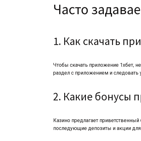
Часто задава
1. Как скачать п
Чтобы скачать приложение 1хбет, не
раздел с приложением и следовать у
2. Какие бонусы 
Казино предлагает приветственный 
последующие депозиты и акции для