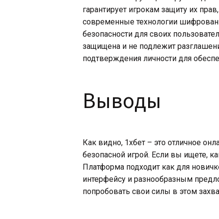
гарантирует игрокам защиту их прав
современные технологии шифровани
безопасности для своих пользовател
защищена и не подлежит разглашен
подтверждения личности для обеспе
Выводы
Как видно, 1хбет – это отличное он
безопасной игрой. Если вы ищете, как
Платформа подходит как для новичко
интерфейсу и разнообразным предл
попробовать свои силы в этом зах