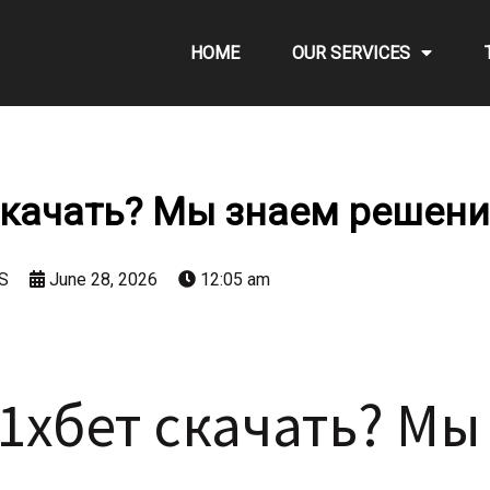
HOME
OUR SERVICES
 скачать? Мы знаем решени
S
June 28, 2026
12:05 am
 1хбет скачать? Мы