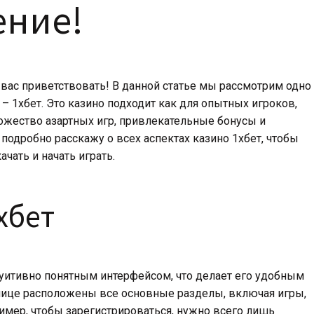
ение!
 вас приветствовать! В данной статье мы рассмотрим одно
– 1хбет. Это казино подходит как для опытных игроков,
ножество азартных игр, привлекательные бонусы и
 подробно расскажу о всех аспектах казино 1хбет, чтобы
ачать и начать играть.
хбет
туитивно понятным интерфейсом, что делает его удобным
анице расположены все основные разделы, включая игры,
ример, чтобы зарегистрироваться, нужно всего лишь