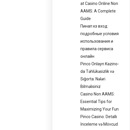
at Casino Online Non
AAMS: A Complete
Guide
Пинап кз вход:
подробные условия
использования и
правила сервиса
онлайн
Pinco Onlayn Kazino-
da Təhlükəsizlik və
Sığorta: Nələri
Bilməlisiniz
Casino Non AAMS:
Essential Tips for
Maximizing Your Fun
Pinco Casino: Detallı
İnceleme və Mövcud