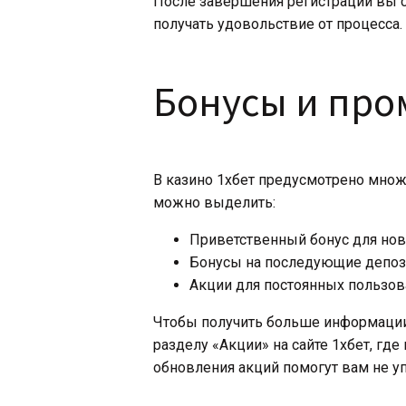
После завершения регистрации вы 
получать удовольствие от процесса.
Бонусы и пр
В казино 1хбет предусмотрено множ
можно выделить:
Приветственный бонус для нов
Бонусы на последующие депоз
Акции для постоянных пользов
Чтобы получить больше информации
разделу «Акции» на сайте 1хбет, г
обновления акций помогут вам не у