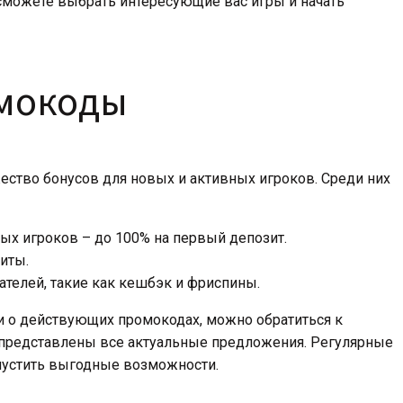
сможете выбрать интересующие вас игры и начать
омокоды
ество бонусов для новых и активных игроков. Среди них
ых игроков – до 100% на первый депозит.
иты.
ателей, такие как кешбэк и фриспины.
 о действующих промокодах, можно обратиться к
де представлены все актуальные предложения. Регулярные
пустить выгодные возможности.