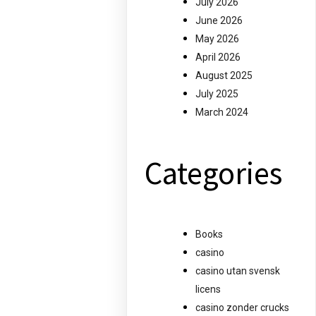
July 2026
June 2026
May 2026
April 2026
August 2025
July 2025
March 2024
Categories
Books
casino
casino utan svensk
licens
casino zonder crucks