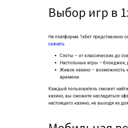
Выбор игр в 1
На платформе 1хбет представлено о
скачать
Слоты – от классических до с
Настольные игры – блэкджек, р
Живое казино – возможность 
времени.
Каждый пользователь сможет найти ч
казино, вы сможете насладиться эф
настоящего казино, не выходя из до
Мобильная ве