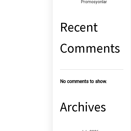
Promosyonlar
Recent
Comments
No comments to show.
Archives