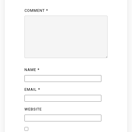
COMMENT
*
NAME
*
EMAIL
*
WEBSITE