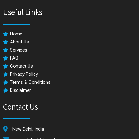
Useful Links
Home
About Us
Services
FAQ
Contact Us
Privacy Policy
Terms & Conditions
Disclaimer
Contact Us
New Delhi, India