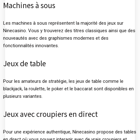
Machines à sous
Les machines à sous représentent la majorité des jeux sur
Ninecasino. Vous y trouverez des titres classiques ainsi que des
nouveautés avec des graphismes modernes et des
fonctionnalités innovantes.
Jeux de table
Pour les amateurs de stratégie, les jeux de table comme le
blackjack, la roulette, le poker et le baccarat sont disponibles en
plusieurs variantes.
Jeux avec croupiers en direct
Pour une expérience authentique, Ninecasino propose des tables
en direct où vous pouvez interagir avec de vrais croupiers et