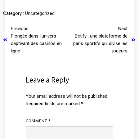
Category :
Uncategorized
Previous
Next
Plongée dans l’univers
Betify : une plateforme de
captivant des casinos en
paris sportifs qui divise les
ligne
joueurs
Leave a Reply
Your email address will not be published.
Required fields are marked
*
COMMENT
*