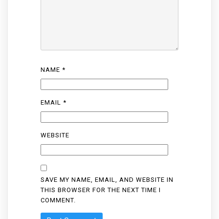
NAME
*
EMAIL
*
WEBSITE
SAVE MY NAME, EMAIL, AND WEBSITE IN
THIS BROWSER FOR THE NEXT TIME I
COMMENT.