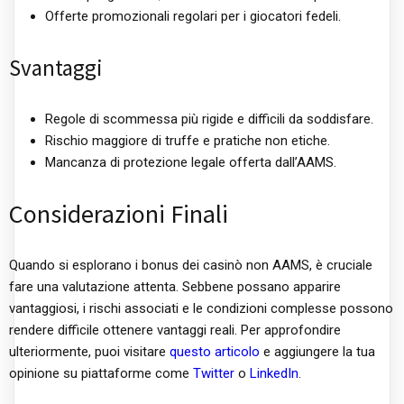
Offerte promozionali regolari per i giocatori fedeli.
Svantaggi
Regole di scommessa più rigide e difficili da soddisfare.
Rischio maggiore di truffe e pratiche non etiche.
Mancanza di protezione legale offerta dall’AAMS.
Considerazioni Finali
Quando si esplorano i bonus dei casinò non AAMS, è cruciale
fare una valutazione attenta. Sebbene possano apparire
vantaggiosi, i rischi associati e le condizioni complesse possono
rendere difficile ottenere vantaggi reali. Per approfondire
ulteriormente, puoi visitare
questo articolo
e aggiungere la tua
opinione su piattaforme come
Twitter
o
LinkedIn
.