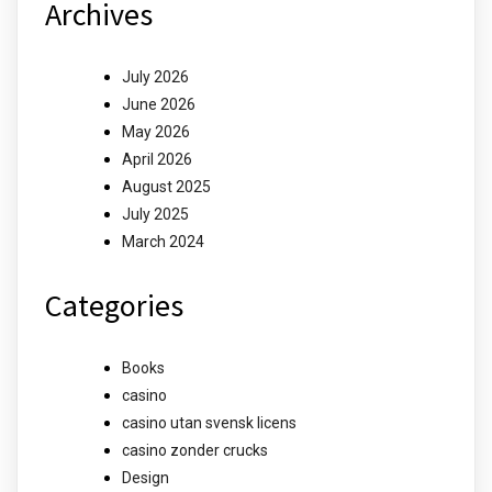
Archives
July 2026
June 2026
May 2026
April 2026
August 2025
July 2025
March 2024
Categories
Books
casino
casino utan svensk licens
casino zonder crucks
Design