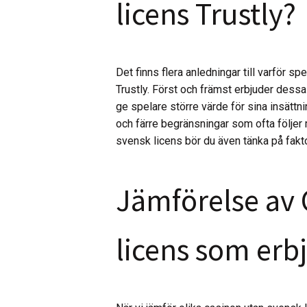
licens Trustly?
Det finns flera anledningar till varför sp
Trustly. Först och främst erbjuder dess
ge spelare större värde för sina insättn
och färre begränsningar som ofta följer
svensk licens bör du även tänka på fakt
Jämförelse av 
licens som erb