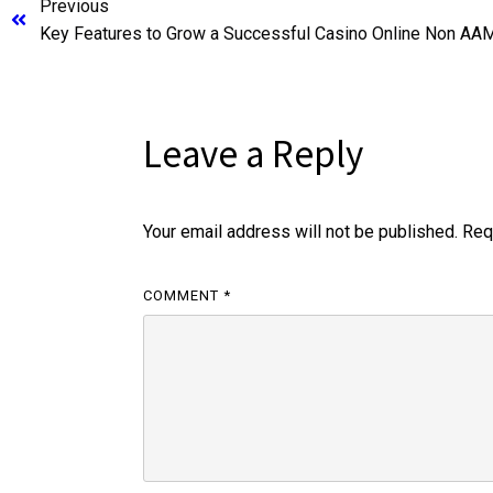
Previous
Key Features to Grow a Successful Casino Online Non AA
Leave a Reply
Your email address will not be published.
Req
COMMENT
*