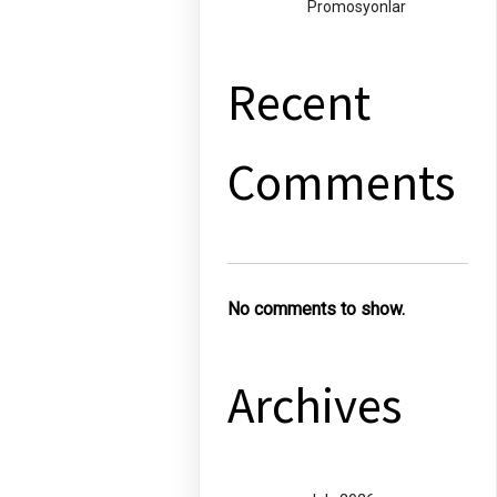
Promosyonlar
Recent
Comments
No comments to show.
Archives