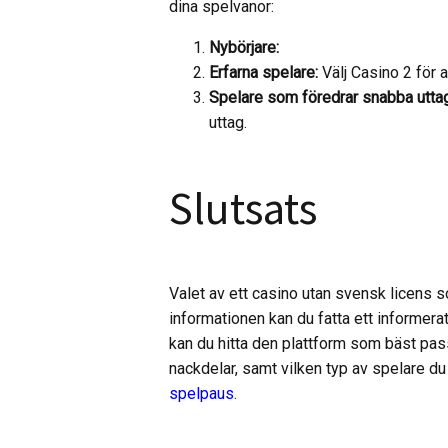
dina spelvanor:
Nybörjare:
Erfarna spelare:
Välj Casino 2 för a
Spelare som föredrar snabba utta
uttag.
Slutsats
Valet av ett casino utan svensk licens 
informationen kan du fatta ett informera
kan du hitta den plattform som bäst pas
nackdelar, samt vilken typ av spelare d
spelpaus
.