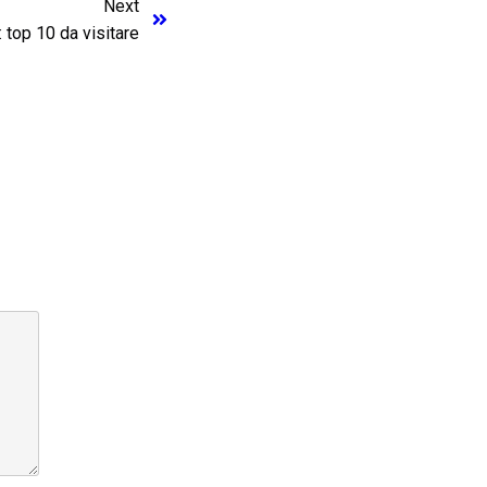
Next
 top 10 da visitare