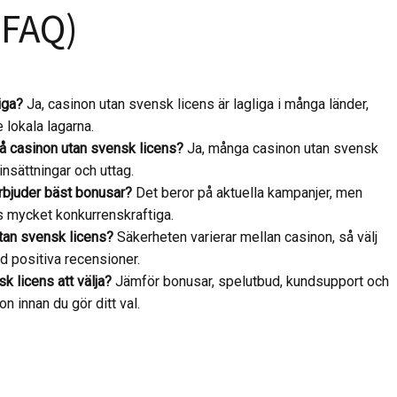
(FAQ)
iga?
Ja, casinon utan svensk licens är lagliga i många länder,
e lokala lagarna.
på casinon utan svensk licens?
Ja, många casinon utan svensk
insättningar och uttag.
erbjuder bäst bonusar?
Det beror på aktuella kampanjer, men
s mycket konkurrenskraftiga.
tan svensk licens?
Säkerheten varierar mellan casinon, så välj
ed positiva recensioner.
sk licens att välja?
Jämför bonusar, spelutbud, kundsupport och
on innan du gör ditt val.