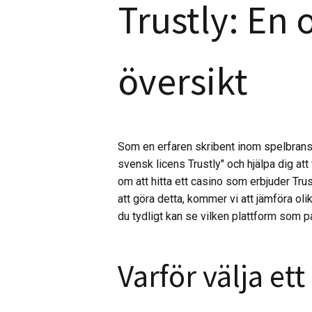
Trustly: En
översikt
Som en erfaren skribent inom spelbransch
svensk licens Trustly" och hjälpa dig att
om att hitta ett casino som erbjuder Trus
att göra detta, kommer vi att jämföra oli
du tydligt kan se vilken plattform som p
Varför välja et