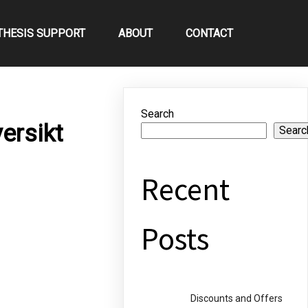
THESIS SUPPORT
ABOUT
CONTACT
Search
ersikt
Searc
Recent
Posts
Discounts and Offers