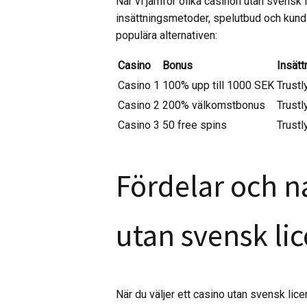
När vi jämför olika casinon utan svensk li
insättningsmetoder, spelutbud och kund
populära alternativen:
Casino
Bonus
Insätt
Casino 1
100% upp till 1000 SEK
Trustl
Casino 2
200% välkomstbonus
Trustl
Casino 3
50 free spins
Trustly
Fördelar och 
utan svensk lic
När du väljer ett casino utan svensk lic