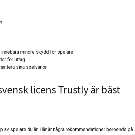
er
 innebära mindre skydd för spelare
der för uttag
 hantera sina spelvanor
svensk licens Trustly är bäst
 typ av spelare du är. Här är några rekommendationer beroende på