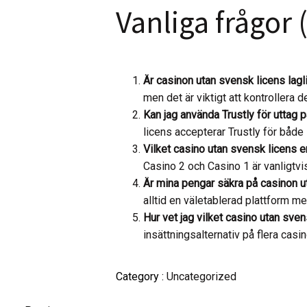
Vanliga frågor 
Är casinon utan svensk licens lagl
men det är viktigt att kontrollera d
Kan jag använda Trustly för uttag 
licens accepterar Trustly för både 
Vilket casino utan svensk licens 
Casino 2 och Casino 1 är vanligtvi
Är mina pengar säkra på casinon u
alltid en väletablerad plattform m
Hur vet jag vilket casino utan sven
insättningsalternativ på flera casin
Category :
Uncategorized