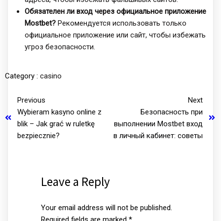
Обязателен ли вход через официальное приложение
Mostbet?
Рекомендуется использовать только
официальное приложение или сайт, чтобы избежать
угроз безопасности.
Category :
casino
Previous
Next
Wybieram kasyno online z
Безопасность при
blik – Jak grać w ruletkę
выполнении Mostbet вход
bezpiecznie?
в личный кабинет: советы
Leave a Reply
Your email address will not be published.
Required fields are marked
*