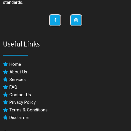
standards.
Useful Links
Home
About Us
Services
FAQ
Contact Us
Privacy Policy
Terms & Conditions
Disclaimer