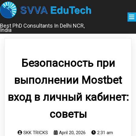
Best PhD Consultants In Delhi NCR,
India
Безопасность при
выполнении Mostbet
вход в личный кабинет:
советы
SKK TRICKS
April 20, 2026
2:31 am