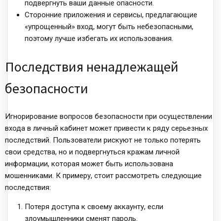
подвергнуть ваши данные опасности.
Сторонние приложения и сервисы, предлагающие
«упрощенный» вход, могут быть небезопасными,
поэтому лучше избегать их использования.
Последствия ненадлежащей
безопасности
Игнорирование вопросов безопасности при осуществлении
входа в личный кабинет может привести к ряду серьезных
последствий. Пользователи рискуют не только потерять
свои средства, но и подвергнуться кражам личной
информации, которая может быть использована
мошенниками. К примеру, стоит рассмотреть следующие
последствия:
Потеря доступа к своему аккаунту, если
злоумышленники сменят пароль.