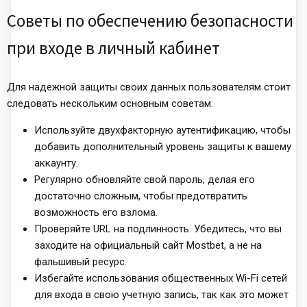
Советы по обеспечению безопасности
при входе в личный кабинет
Для надежной защиты своих данных пользователям стоит
следовать нескольким основным советам:
Используйте двухфакторную аутентификацию, чтобы
добавить дополнительный уровень защиты к вашему
аккаунту.
Регулярно обновляйте свой пароль, делая его
достаточно сложным, чтобы предотвратить
возможность его взлома.
Проверяйте URL на подлинность. Убедитесь, что вы
заходите на официальный сайт Mostbet, а не на
фальшивый ресурс.
Избегайте использования общественных Wi-Fi сетей
для входа в свою учетную запись, так как это может