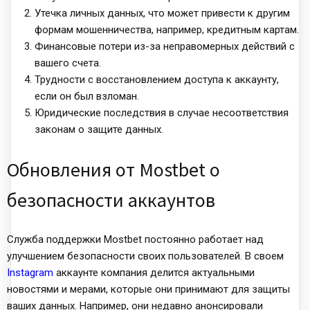
Утечка личных данных, что может привести к другим
формам мошенничества, например, кредитным картам.
Финансовые потери из-за неправомерных действий с
вашего счета.
Трудности с восстановлением доступа к аккаунту,
если он был взломан.
Юридические последствия в случае несоответствия
законам о защите данных.
Обновления от Mostbet о
безопасности аккаунтов
Служба поддержки Mostbet постоянно работает над
улучшением безопасности своих пользователей. В своем
Instagram
аккаунте компания делится актуальными
новостями и мерами, которые они принимают для защиты
ваших данных. Например, они недавно анонсировали