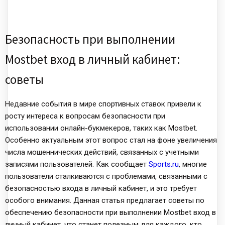
Безопасность при выполнении
Mostbet вход в личный кабинет:
советы
Недавние события в мире спортивных ставок привели к
росту интереса к вопросам безопасности при
использовании онлайн-букмекеров, таких как Mostbet.
Особенно актуальным этот вопрос стал на фоне увеличения
числа мошеннических действий, связанных с учетными
записями пользователей. Как сообщает
Sports.ru
, многие
пользователи сталкиваются с проблемами, связанными с
безопасностью входа в личный кабинет, и это требует
особого внимания. Данная статья предлагает советы по
обеспечению безопасности при выполнении Mostbet вход в
личный кабинет, что станет полезным для каждого, кто