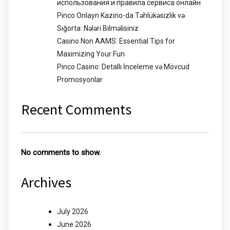
использования и правила сервиса онлайн
Pinco Onlayn Kazino-da Təhlükəsizlik və
Sığorta: Nələri Bilməlisiniz
Casino Non AAMS: Essential Tips for
Maximizing Your Fun
Pinco Casino: Detallı İnceleme və Mövcud
Promosyonlar
Recent Comments
No comments to show.
Archives
July 2026
June 2026