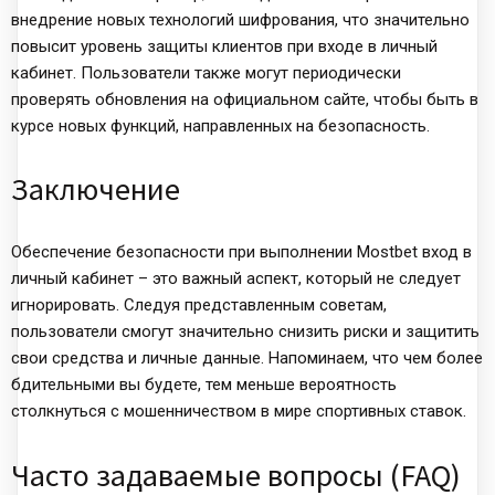
внедрение новых технологий шифрования, что значительно
повысит уровень защиты клиентов при входе в личный
кабинет. Пользователи также могут периодически
проверять обновления на официальном сайте, чтобы быть в
курсе новых функций, направленных на безопасность.
Заключение
Обеспечение безопасности при выполнении Mostbet вход в
личный кабинет – это важный аспект, который не следует
игнорировать. Следуя представленным советам,
пользователи смогут значительно снизить риски и защитить
свои средства и личные данные. Напоминаем, что чем более
бдительными вы будете, тем меньше вероятность
столкнуться с мошенничеством в мире спортивных ставок.
Часто задаваемые вопросы (FAQ)