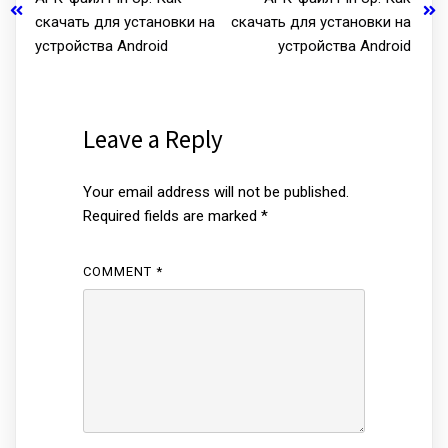
скачать для установки на
скачать для установки на
устройства Android
устройства Android
Leave a Reply
Your email address will not be published.
Required fields are marked
*
COMMENT
*