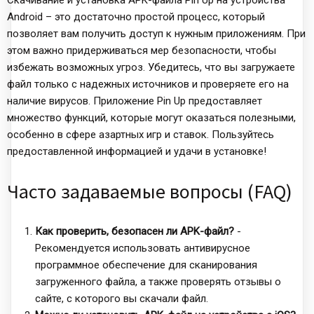
Android – это достаточно простой процесс, который
позволяет вам получить доступ к нужным приложениям. При
этом важно придерживаться мер безопасности, чтобы
избежать возможных угроз. Убедитесь, что вы загружаете
файл только с надежных источников и проверяете его на
наличие вирусов. Приложение Pin Up предоставляет
множество функций, которые могут оказаться полезными,
особенно в сфере азартных игр и ставок. Пользуйтесь
предоставленной информацией и удачи в установке!
Часто задаваемые вопросы (FAQ)
Как проверить, безопасен ли APK-файл?
-
Рекомендуется использовать антивирусное
программное обеспечение для сканирования
загруженного файла, а также проверять отзывы о
сайте, с которого вы скачали файл.