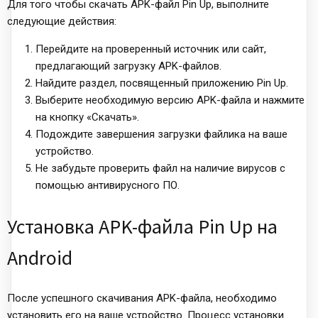
Для того чтобы скачать APK-файл Pin Up, выполните
следующие действия:
Перейдите на проверенный источник или сайт,
предлагающий загрузку APK-файлов.
Найдите раздел, посвященный приложению Pin Up.
Выберите необходимую версию APK-файла и нажмите
на кнопку «Скачать».
Подождите завершения загрузки файлика на ваше
устройство.
Не забудьте проверить файл на наличие вирусов с
помощью антивирусного ПО.
Установка APK-файла Pin Up на
Android
После успешного скачивания APK-файла, необходимо
установить его на ваше устройство. Процесс установки