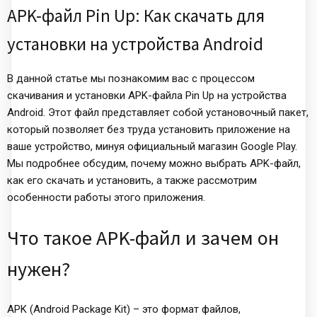
APK-файл Pin Up: Как скачать для
установки на устройства Android
В данной статье мы познакомим вас с процессом
скачивания и установки APK-файла Pin Up на устройства
Android. Этот файл представляет собой установочный пакет,
который позволяет без труда установить приложение на
ваше устройство, минуя официальный магазин Google Play.
Мы подробнее обсудим, почему можно выбрать APK-файл,
как его скачать и установить, а также рассмотрим
особенности работы этого приложения.
Что такое APK-файл и зачем он
нужен?
APK (Android Package Kit) – это формат файлов,