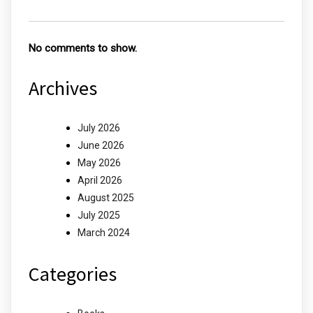
No comments to show.
Archives
July 2026
June 2026
May 2026
April 2026
August 2025
July 2025
March 2024
Categories