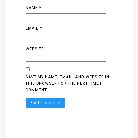
NAME
*
EMAIL
*
WEBSITE
SAVE MY NAME, EMAIL, AND WEBSITE IN
THIS BROWSER FOR THE NEXT TIME I
COMMENT.