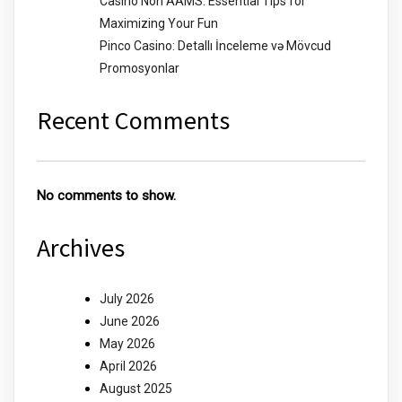
Casino Non AAMS: Essential Tips for
Maximizing Your Fun
Pinco Casino: Detallı İnceleme və Mövcud
Promosyonlar
Recent Comments
No comments to show.
Archives
July 2026
June 2026
May 2026
April 2026
August 2025